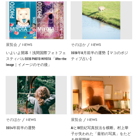
展覧会
NEWS
そのほか
NEWS
いよいよ開幕！浅間国際フォトフェ
2026年8月前半の運勢【マコのポジ
スティバル2026 PHOTO MIYOTA 「After the
ティブ占い】
Image｜イメージのその後」
そのほか
NEWS
展覧会
NEWS
2024年前半の運勢
AIと19世紀写真技法を横断。村上華
子が失われた「最初の写真」をたど