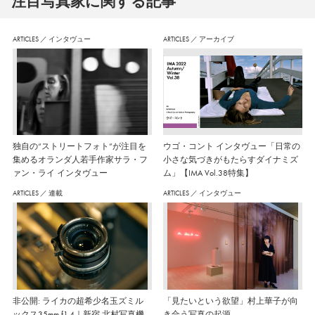
注⽬写真家に関する記事
ARTICLES
／
インタヴュー
ARTICLES
／
アーカイブ
独自の“ストリートフォト”が注目を
ウゴ・コント インタヴュー「日常の
集めるオランダ人若手作家サラ・フ
小さな気づきがもたらすダイナミズ
ァン・ライ インタヴュー
ム」【IMA Vol.38特集】
ARTICLES
／
連載
ARTICLES
／
インタヴュー
非公開: ライカの超希少名玉ズミル
「見たいという欲望」村上華子が向
ックス35mm f1.4｜新宿 北村写真機
き合う写真の起源