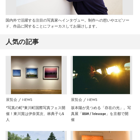
国内外で活躍する注目の写真家へインタヴュー。制作への想いやエピソー
ド、作品に関することにフォーカスしてお届けします。
人気の記事
展覧会
NEWS
展覧会
NEWS
”写真の町”東川町国際写真フェス開
坂本陽が見つめる「存在の光」。写
催！東川賞は伊奈英次、林典子ら5
真展「BEAM / Telescope」を京都で開
人
催