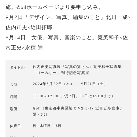
施。@btfホームページより要申し込み。
9月7日「デザイン、写真、編集のこと」北川一成×
佐内正史×近田拓郎
9月14日「女優、写真、音楽のこと」筧美和子×佐
内正史×永積 崇
佐内正史写真展「写真の筧さん」筧美和子写真集
タイトル
「ゴーみぃー」刊行記念写真展
2024年8月29日（木） ～ 9月21日（土）
会期
13:00～19:00（9月7日、14日は16:00まで）
時間
@btf（東京都中央区勝どき2-8-19 近富ビル倉庫3
場所
階・3B）
休廊日
日～水曜日、祝日