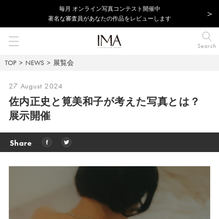
毎⽉ オンライン写真コンテスト開催中
著名な審査員があなたの作品をレビューします
Search
TOP
NEWS
展覧会
27 August 2024
佐内正史と筧美和子が考えた写真とは？
展示開催
Share