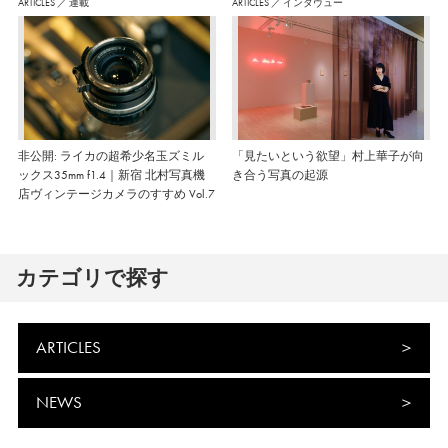
ARTICLES
／
連載
ARTICLES
／
インタヴュー
非公開: ライカの超希少名玉ズミル
「見たいという欲望」村上華子が向
ックス35mm f1.4｜新宿 北村写真機
き合う写真の起源
店ヴィンテージカメラのすすめ Vol.7
カテゴリで探す
ARTICLES
NEWS