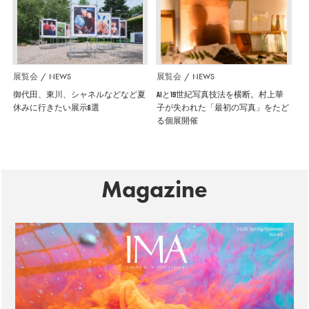
展覧会
NEWS
展覧会
NEWS
御代田、東川、シャネルなどなど夏
AIと19世紀写真技法を横断。村上華
休みに行きたい展示6選
子が失われた「最初の写真」をたど
る個展開催
Magazine