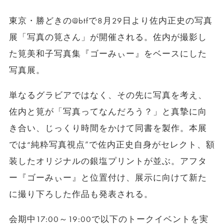
東京・勝どきの@btfで8月29日より佐内正史の写真
展「写真の筧さん」が開催される。佐内が撮影し
た筧美和子写真集『ゴーみぃー』をベースにした
写真展。
単なるグラビアではなく、その先に写真を考え、
佐内と筧が「写真ってなんだろう？」と真摯に向
き合い、じっくり時間をかけて同書を製作。本展
では“純粋写真視点”で佐内正史自身がセレクト、額
装したオリジナルの銀塩プリントが並ぶ。アフタ
ー『ゴーみぃー』と位置付け、展示に向けて新た
に撮り下ろした作品も発表される。
会期中17:00～19:00で以下のトークイベントを実