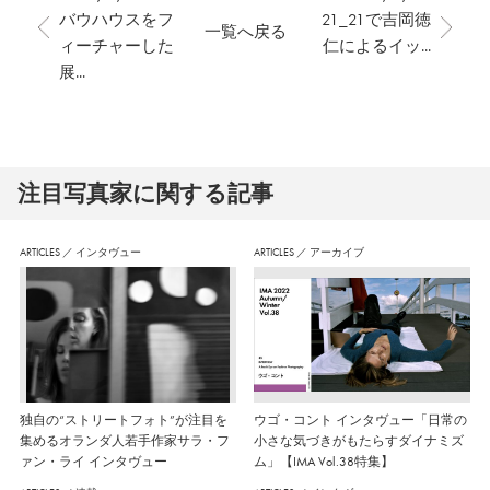
バウハウスをフ
21_21で吉岡徳
一覧へ戻る
ィーチャーした
仁によるイッ...
展...
注⽬写真家に関する記事
ARTICLES
／
インタヴュー
ARTICLES
／
アーカイブ
独自の“ストリートフォト”が注目を
ウゴ・コント インタヴュー「日常の
集めるオランダ人若手作家サラ・フ
小さな気づきがもたらすダイナミズ
ァン・ライ インタヴュー
ム」【IMA Vol.38特集】