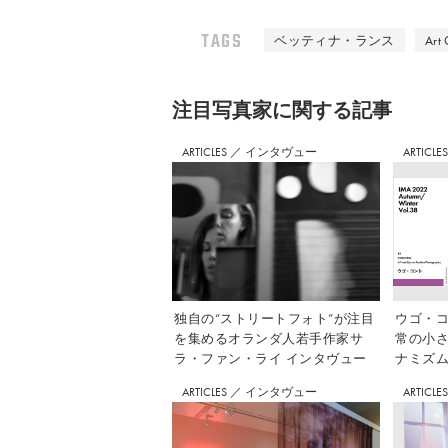
TAGS
ベッティナ・ランス
Art
注⽬写真家に関する記事
ARTICLES
／
インタヴュー
ARTICLE
独自の“ストリートフォト”が注目
ウゴ・コ
を集めるオランダ人若手作家サ
常の小
ラ・ファン・ライ インタヴュー
ナミズム」
ARTICLES
／
インタヴュー
ARTICLE