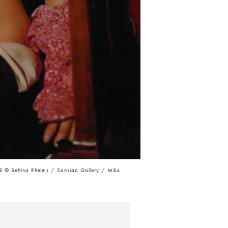
 © Bettina Rheims / Sansiao Gallery / M84