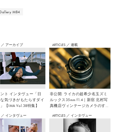
 Gallery M84
S
／
アーカイブ
ARTICLES
／
連載
ント インタヴュー「日
非公開: ライカの超希少名玉ズミ
さな気づきがもたらすダイ
ルックス35mm f1.4｜新宿 北村写
【IMA Vol.38特集】
真機店ヴィンテージカメラのすす
め Vol.7
S
／
インタヴュー
ARTICLES
／
インタヴュー