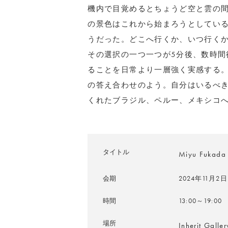
機内で目覚めるとちょうど空と雲の
の景色はこれから始まろうとしてい
うだった。どこへ行くか、いつ行く
その選択の一つ一つが5分後、数時間
ることを日常より一層強く実感する
の答え合わせのよう。自分はいるべ
くれたブラジル、ペルー、メキシコへ
タイトル
Miyu Fukada P
会期
2024年11月
時間
13:00～19:00
場所
Inherit G