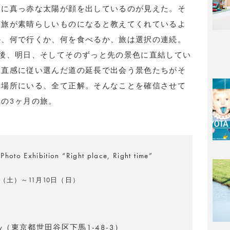
間に真っ赤な太陽が顔を出しているのが見えた。そ
る旅が素晴らしいものになると教えてくれているよ
か、何で行くか、何を食べるか、旅は選択の連続。
後、明日、そしてそのずっと先の景色に直結してい
。直感に従い選んだ道の延長で出会う景色たちがそ
き場所にいる、全て正解。そんなことを確信させて
の3ヶ月の旅。
hoto Exhibition “Right place, Right time”
2日（土）～11月10日（日）
allery（東京都世田谷区下馬1-48-3）