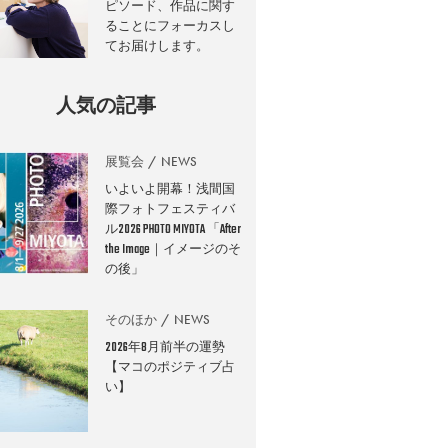
ピソード、作品に関す
ることにフォーカスし
てお届けします。
人気の記事
展覧会
NEWS
いよいよ開幕！浅間国
際フォトフェスティバ
ル2026 PHOTO MIYOTA 「After
the Image｜イメージのそ
の後」
そのほか
NEWS
2026年8月前半の運勢
【マコのポジティブ占
い】