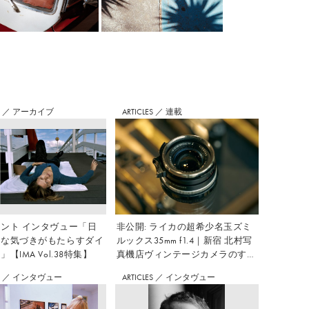
S
／
アーカイブ
ARTICLES
／
連載
ント インタヴュー「日
非公開: ライカの超希少名玉ズミ
さな気づきがもたらすダイ
ルックス35mm f1.4｜新宿 北村写
【IMA Vol.38特集】
真機店ヴィンテージカメラのすす
め Vol.7
S
／
インタヴュー
ARTICLES
／
インタヴュー