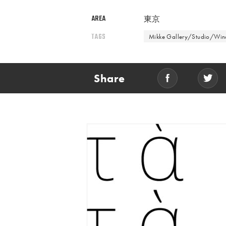
AREA
東京
TAGS
Mikke Gallery/Studio/Wi
Share