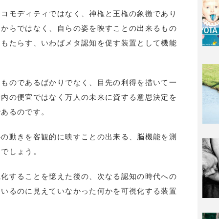
るコモディティではなく、神権と王権の象徴であり
たからではなく、自らの姿を映すことの出来るもの
をもたらす、いわばメタ認知を促す装置として機能
。
るものであるばかりでなく、目先の利得を措いて一
身内の便宜ではなく万人の未来に資する意思決定を
であるのです。
心の動きを客観的に映すことの出来る、脳機能を測
るでしょう。
視化することを憶えた後の、次なる認知の時代への
ているのに見えていなかった何かを可視化する装置