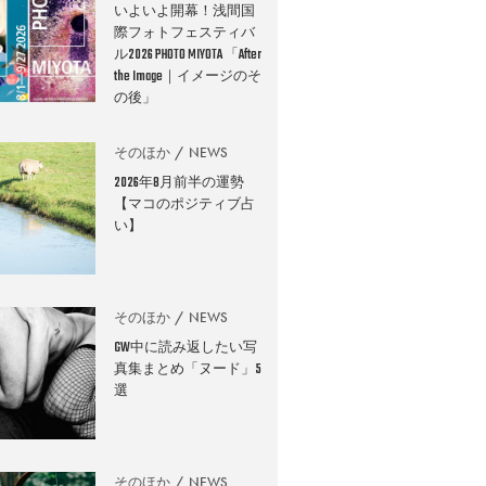
いよいよ開幕！浅間国
際フォトフェスティバ
ル2026 PHOTO MIYOTA 「After
the Image｜イメージのそ
の後」
そのほか
NEWS
2026年8月前半の運勢
【マコのポジティブ占
い】
そのほか
NEWS
GW中に読み返したい写
真集まとめ「ヌード」5
選
そのほか
NEWS