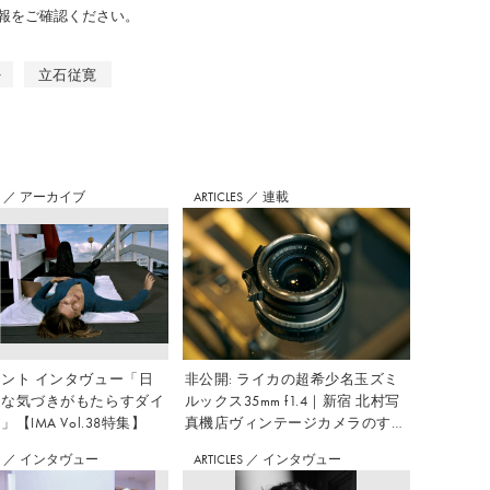
報をご確認ください。
w
立石従寛
S
／
アーカイブ
ARTICLES
／
連載
ント インタヴュー「日
非公開: ライカの超希少名玉ズミ
さな気づきがもたらすダイ
ルックス35mm f1.4｜新宿 北村写
【IMA Vol.38特集】
真機店ヴィンテージカメラのすす
め Vol.7
S
／
インタヴュー
ARTICLES
／
インタヴュー