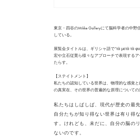
東京・四谷のMikke Galleryにて脳科学
している。
展覧会タイトルは、ギリシャ語で”τὰ μετὰ τ
宏や立石従寛ら様々なアプローチで表現するア
たらす。
【ステイトメント】
私たちの認知している世界は、物理的な感覚と
の真実在、その世界の普遍的な原理についての
私たちはしばしば、現代が歴史の最
自分たちが知り得ない世界は有り得
す。けれども、未だに、自分の脳の
ないのです。