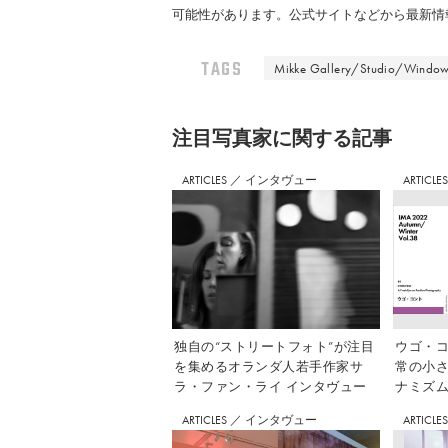
可能性があります。公式サイトなどから最新情
TAGS
Mikke Gallery/Studio/Windo
注⽬写真家に関する記事
ARTICLES
／
インタヴュー
ARTICLE
独自の“ストリートフォト”が注目
ウゴ・コ
を集めるオランダ人若手作家サ
常の小
ラ・ファン・ライ インタヴュー
ナミズム」
ARTICLES
／
インタヴュー
ARTICLE