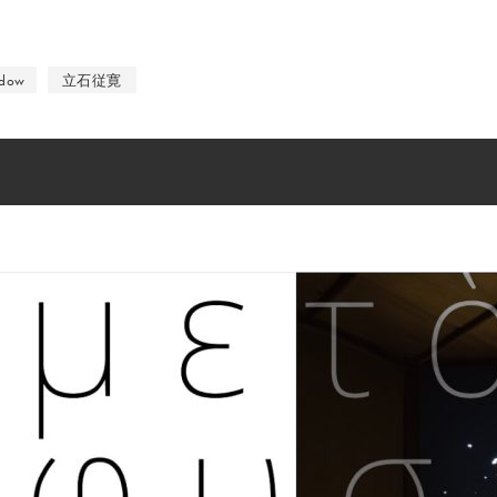
ndow
立石従寛