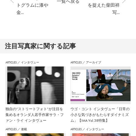
一覧へ戻る
トグラムに漆や
を捉えた柴田祥
金...
写...
注⽬写真家に関する記事
ARTICLES
／
インタヴュー
ARTICLES
／
アーカイブ
独自の“ストリートフォト”が注目を
ウゴ・コント インタヴュー「日常の
集めるオランダ人若手作家サラ・フ
小さな気づきがもたらすダイナミズ
ァン・ライ インタヴュー
ム」【IMA Vol.38特集】
ARTICLES
／
連載
ARTICLES
／
インタヴュー