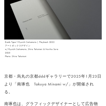
Dumb Type + Ryuichi Sakamoto | Playback 2022
アートボックスデザイン
w/ Ryuichi Sakamoto, Shiro Takatani & Norika Sora
2023
Photo: Shiro Takatani
京都・烏丸の京都dddギャラリーで2025年1月23日
より「南琢也 Takuya Minami w/」が開催され
る。
南琢也は、グラフィックデザイナーとして広告物