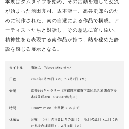
本展はダムタイプを始め、その活動を通して交流
が始まった池田亮司、坂本龍一、高谷史郎らのた
めに制作された、南の自選による作品で構成。ア
ーティストたちと対話し、その意思に寄り添い、
精神性をも表現する南作品が持つ、熱を秘めた静
謐を感じる展示となる。
タイトル
南琢也 Takuya Minami w/
日程
2025年1月23日（木）〜4月2日（水）
会場
京都dddギャラリー（京都府京都市下京区烏丸通四条下ル
水銀屋町620 COCON烏丸3F）
時間
11:00〜19:00（土日祝18:00まで）
休廊日
月曜日（休日の場合はその翌日）、祝日の翌日（土日にあ
たる場合は開館）、2月18日（火）