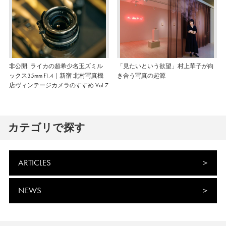
非公開: ライカの超希少名玉ズミル
「見たいという欲望」村上華子が向
ックス35mm f1.4｜新宿 北村写真機
き合う写真の起源
店ヴィンテージカメラのすすめ Vol.7
カテゴリで探す
ARTICLES
NEWS