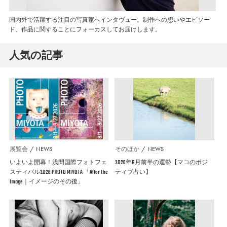
国内外で活躍する注目の写真家へインタヴュー。制作への想いやエピソー
ド、作品に関することにフォーカスしてお届けします。
人気の記事
展覧会
NEWS
そのほか
NEWS
いよいよ開幕！浅間国際フォトフェ
2026年8月前半の運勢【マコのポジ
スティバル2026 PHOTO MIYOTA 「After the
ティブ占い】
Image｜イメージのその後」