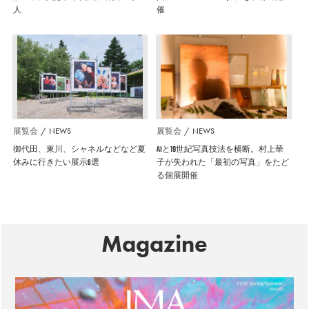
人
催
展覧会
NEWS
展覧会
NEWS
御代田、東川、シャネルなどなど夏
AIと19世紀写真技法を横断。村上華
休みに行きたい展示6選
子が失われた「最初の写真」をたど
る個展開催
Magazine