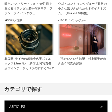
独自の“ストリートフォト”が注目を
ウゴ・コント インタヴュー「日常の
集めるオランダ人若手作家サラ・フ
小さな気づきがもたらすダイナミズ
ァン・ライ インタヴュー
ム」【IMA Vol.38特集】
ARTICLES
／
連載
ARTICLES
／
インタヴュー
非公開: ライカの超希少名玉ズミル
「見たいという欲望」村上華子が向
ックス35mm f1.4｜新宿 北村写真機
き合う写真の起源
店ヴィンテージカメラのすすめ Vol.7
カテゴリで探す
ARTICLES