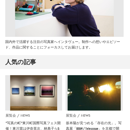
国内外で活躍する注目の写真家へインタヴュー。制作への想いやエピソー
ド、作品に関することにフォーカスしてお届けします。
人気の記事
展覧会
NEWS
展覧会
NEWS
”写真の町”東川町国際写真フェス開
坂本陽が見つめる「存在の光」。写
催！東川賞は伊奈英次、林典子ら5
真展「BEAM / Telescope」を京都で開