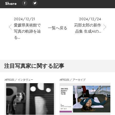
Share
2024/12/21
2024/12/24
愛媛県美術館で
苅部太郎の新作
一覧へ戻る
写真の軌跡を辿
品集 生成AIの...
る...
注⽬写真家に関する記事
ARTICLES
／
インタヴュー
ARTICLES
／
アーカイブ