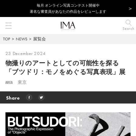
毎⽉ オンライン写真コンテスト開催中
著名な審査員があなたの作品をレビューします
Search
TOP
NEWS
展覧会
23 December 2024
物撮りのアートとしての可能性を探る
「ブツドリ：モノをめぐる写真表現」展
AREA
東京
Share