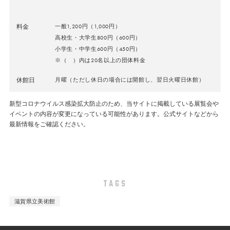
料金
一般1,200円（1,000円）
高校生・大学生800円（600円）
小学生・中学生600円（450円）
※（ ）内は20名以上の団体料金
休館日
月曜（ただし休日の場合には開館し、翌日火曜
日休館）
新型コロナウイルス感染拡大防止のため、当サイトに掲載している展覧会や
イベントの内容が変更になっている可能性があります。公式サイトなどから
最新情報をご確認ください。
TAGS
滋賀県立美術館