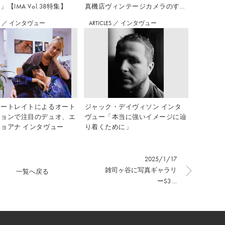
【IMA Vol.38特集】
真機店ヴィンテージカメラのすす
め Vol.7
S
／
インタヴュー
ARTICLES
／
インタヴュー
ポートレイトによるオート
ジャック・デイヴィソン インタ
ションで注目のデュオ、エ
ヴュー「本当に強いイメージに辿
ョアナ インタヴュー
り着くために」
2025/1/17
雑司ヶ谷に写真ギャラリ
一覧へ戻る
ーS3 ...