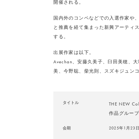
開催される。
国内外のコンペなどでの入選作家や
と推薦を経て集まった新興アーティ
する。
出展作家は以下。
Avechan、安藤久美子、臼田美穂、大塚
美、今野聡、柴光則、スズキジュンコ、松龍、
タイトル
THE NEW 
作品グループ
会期
2025年1月2