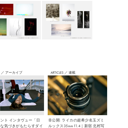
S
／
アーカイブ
ARTICLES
／
連載
ント インタヴュー「日
非公開: ライカの超希少名玉ズミ
さな気づきがもたらすダイ
ルックス35mm f1.4｜新宿 北村写