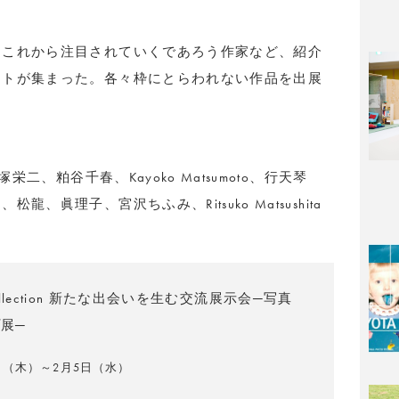
、これから注目されていくであろう作家など、紹介
ストが集まった。各々枠にとらわれない作品を出展
栄二、粕谷千春、Kayoko Matsumoto、行天琴
眞理子、宮沢ちふみ、Ritsuko Matsushita
Collection 新たな出会いを生む交流展示会─写真
展─
3日（木）～2月5日（水）