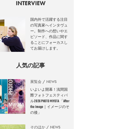
INTERVIEW
国内外で活躍する注目
の写真家へインタヴュ
ー。制作への想いやエ
ピソード、作品に関す
ることにフォーカスし
てお届けします。
人気の記事
展覧会
NEWS
いよいよ開幕！浅間国
際フォトフェスティバ
ル2026 PHOTO MIYOTA 「After
the Image｜イメージのそ
の後」
そのほか
NEWS