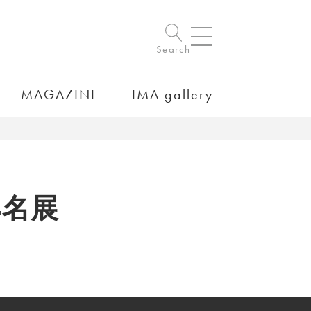
Search
MAGAZINE
IMA gallery
4名展