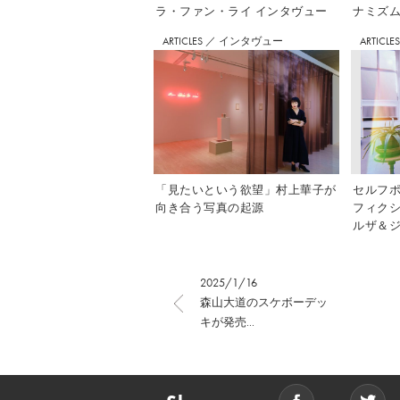
ラ・ファン・ライ インタヴュー
ナミズム」
ARTICLES
／
インタヴュー
ARTICLE
「見たいという欲望」村上華子が
セルフ
向き合う写真の起源
フィク
ルザ＆ジ
2025/1/16
森山大道のスケボーデッ
キが発売...