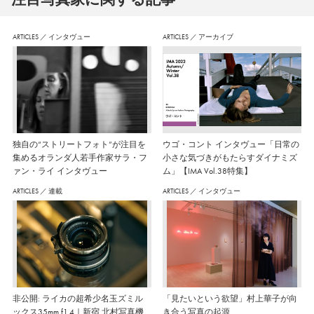
ARTICLES
／
インタヴュー
ARTICLES
／
アーカイブ
独自の“ストリートフォト”が注目を
ウゴ・コント インタヴュー「日常の
集めるオランダ人若手作家サラ・フ
小さな気づきがもたらすダイナミズ
ァン・ライ インタヴュー
ム」【IMA Vol.38特集】
ARTICLES
／
連載
ARTICLES
／
インタヴュー
非公開: ライカの超希少名玉ズミル
「見たいという欲望」村上華子が向
ックス35mm f1.4｜新宿 北村写真機
き合う写真の起源