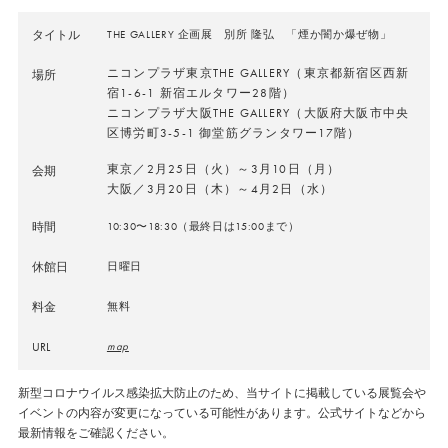
タイトル
THE GALLERY 企画展 別所 隆弘 「煙か闇か爆ぜ物」
ニコンプラザ東京THE GALLERY（東京都新宿区西新
場所
宿1-6-1 新宿エルタワー28階）
ニコンプラザ大阪THE GALLERY（大阪府大阪市中央
区博労町3-5-1 御堂筋グランタワー17階）
東京／2月25日（火）～3月10日（月）
会期
大阪／3月20日（木）～4月2日（水）
時間
10:30〜18:30（最終日は15:00まで）
休館日
日曜日
料金
無料
URL
map
新型コロナウイルス感染拡大防止のため、当サイトに掲載している展覧会や
イベントの内容が変更になっている可能性があります。公式サイトなどから
最新情報をご確認ください。