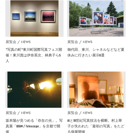
展覧会
NEWS
展覧会
NEWS
”写真の町”東川町国際写真フェス開
御代田、東川、シャネルなどなど夏
催！東川賞は伊奈英次、林典子ら5
休みに行きたい展示6選
人
展覧会
NEWS
展覧会
NEWS
坂本陽が見つめる「存在の光」。写
AIと19世紀写真技法を横断。村上華
真展「BEAM / Telescope」を京都で開
子が失われた「最初の写真」をたど
催
る個展開催