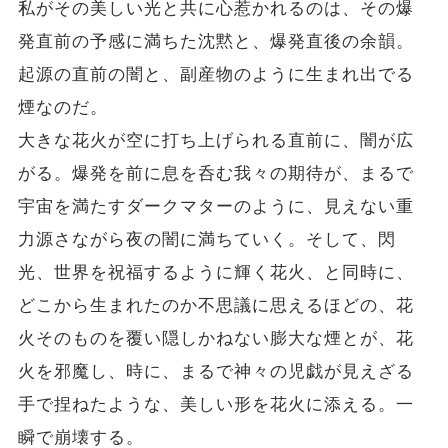
私がその美しい光と共に心惹かれるのは、その爆
発直前の予感に満ちた沈黙と、爆発直後の余韻。
起源の直前の闇と、副産物のように生まれ出でる
煙なのだ。
大きな花火が空に打ち上げられる直前に、闇が広
がる。爆発を前に息を呑む我々の期待が、まるで
宇宙を満たすダークマターのように、見えない重
力源さながら夜の闇に満ちていく。そして、閃
光、世界を祝福するように輝く花火、と同時に、
どこから生まれたのか不思議に思えるほどの、花
火そのものを覆い隠しかねない膨大な煙とが、花
火を邪魔し、時に、まるで神々の児戯が見えざる
手で捏ねたような、美しい形を花火に添える。一
瞬で崩壊する。