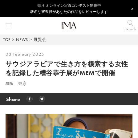
毎⽉ オンライン写真コンテスト開催中
著名な審査員があなたの作品をレビューします
Search
TOP
NEWS
展覧会
03 February 2025
サウジアラビアで生き方を模索する女性
を記録した糟谷恭子展がMEMで開催
AREA
東京
Share