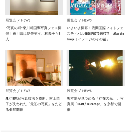
展覧会
NEWS
展覧会
NEWS
”写真の町”東川町国際写真フェス開
いよいよ開幕！浅間国際フォトフェ
催！東川賞は伊奈英次、林典子ら5
スティバル2026 PHOTO MIYOTA 「After the
人
Image｜イメージのその後」
展覧会
NEWS
展覧会
NEWS
AIと19世紀写真技法を横断。村上華
坂本陽が見つめる「存在の光」。写
子が失われた「最初の写真」をたど
真展「BEAM / Telescope」を京都で開
る個展開催
催