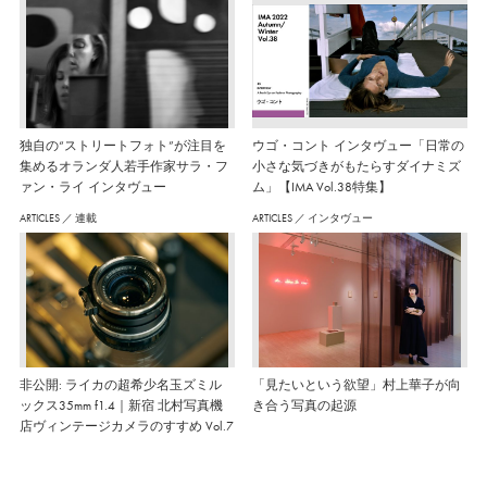
独自の“ストリートフォト”が注目を
ウゴ・コント インタヴュー「日常の
集めるオランダ人若手作家サラ・フ
小さな気づきがもたらすダイナミズ
ァン・ライ インタヴュー
ム」【IMA Vol.38特集】
ARTICLES
／
連載
ARTICLES
／
インタヴュー
非公開: ライカの超希少名玉ズミル
「見たいという欲望」村上華子が向
ックス35mm f1.4｜新宿 北村写真機
き合う写真の起源
店ヴィンテージカメラのすすめ Vol.7