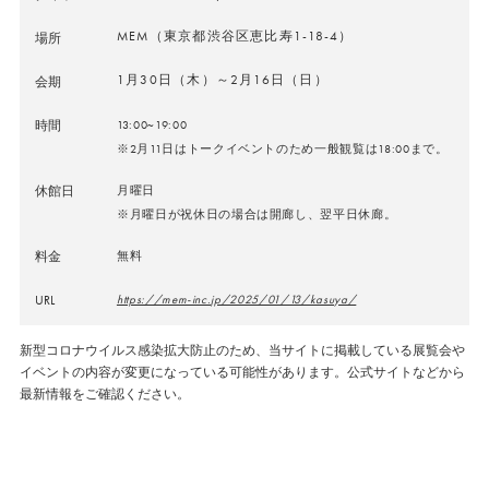
MEM（東京都渋谷区恵比寿1-18-4）
場所
1月30日（木）～2月16日（日）
会期
時間
13:00~19:00
※2月11日はトークイベントのため一般観覧は18:00まで。
休館日
月曜日
※月曜日が祝休日の場合は開廊し、翌平日休廊。
料金
無料
URL
https://mem-inc.jp/2025/01/13/kasuya/
新型コロナウイルス感染拡大防止のため、当サイトに掲載している展覧会や
イベントの内容が変更になっている可能性があります。公式サイトなどから
最新情報をご確認ください。