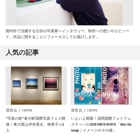
国内外で活躍する注目の写真家へインタヴュー。制作への想いやエピソー
ド、作品に関することにフォーカスしてお届けします。
人気の記事
展覧会
NEWS
展覧会
NEWS
”写真の町”東川町国際写真フェス開
いよいよ開幕！浅間国際フォトフェ
催！東川賞は伊奈英次、林典子ら5
スティバル2026 PHOTO MIYOTA 「After the
人
Image｜イメージのその後」