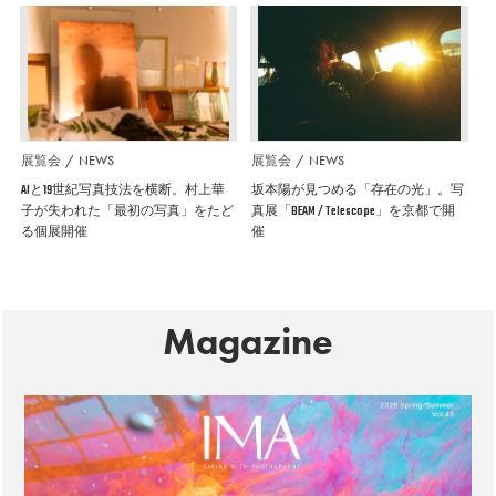
展覧会
NEWS
展覧会
NEWS
AIと19世紀写真技法を横断。村上華
坂本陽が見つめる「存在の光」。写
子が失われた「最初の写真」をたど
真展「BEAM / Telescope」を京都で開
る個展開催
催
Magazine