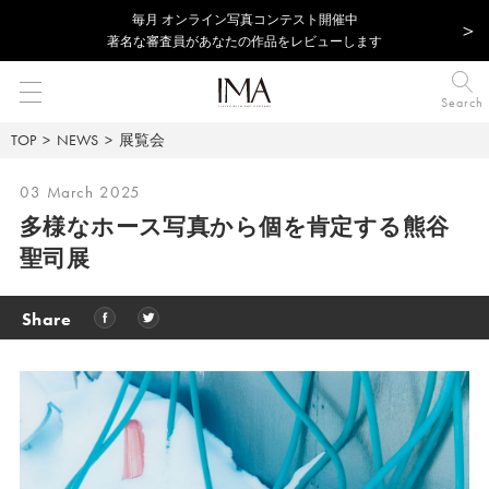
毎⽉ オンライン写真コンテスト開催中
著名な審査員があなたの作品をレビューします
Search
TOP
NEWS
展覧会
03 March 2025
多様なホース写真から個を肯定する熊谷
聖司展
Share