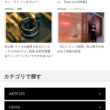
ァン・ライ インタヴュー
ム」【IMA Vol.38特集】
ARTICLES
／
連載
ARTICLES
／
インタヴュー
非公開: ライカの超希少名玉ズミル
「見たいという欲望」村上華子が向
ックス35mm f1.4｜新宿 北村写真機
き合う写真の起源
店ヴィンテージカメラのすすめ Vol.7
カテゴリで探す
ARTICLES
NEWS