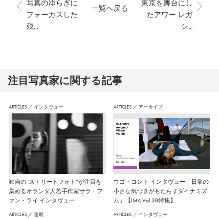
写真のゆらぎに
東京を舞台にし
一覧へ戻る
フォーカスした
たアワー レガ
残...
シ...
注⽬写真家に関する記事
ARTICLES
／
インタヴュー
ARTICLES
／
アーカイブ
独自の“ストリートフォト”が注目を
ウゴ・コント インタヴュー「日常の
集めるオランダ人若手作家サラ・フ
小さな気づきがもたらすダイナミズ
ァン・ライ インタヴュー
ム」【IMA Vol.38特集】
ARTICLES
／
連載
ARTICLES
／
インタヴュー