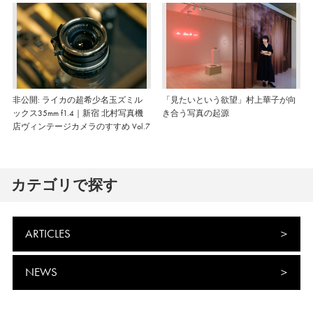
非公開: ライカの超希少名玉ズミル
「見たいという欲望」村上華子が向
ックス35mm f1.4｜新宿 北村写真機
き合う写真の起源
店ヴィンテージカメラのすすめ Vol.7
カテゴリで探す
ARTICLES
NEWS