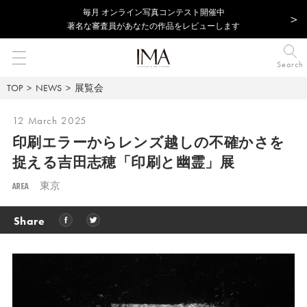
毎⽉ オンライン写真コンテスト開催中
著名な審査員があなたの作品をレビューします
Search
TOP
NEWS
展覧会
12 March 2025
印刷エラーからレンズ越しの不確かさを
捉える吉田志穂「印刷と幽霊」展
AREA
東京
Share