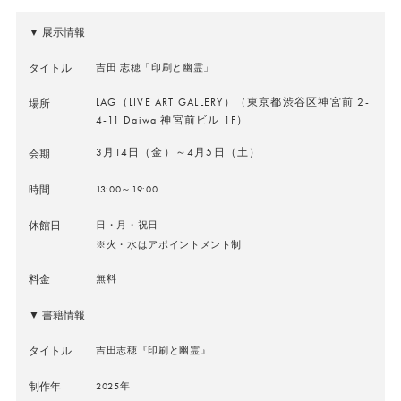
▼ 展示情報
タイトル
吉田 志穂「印刷と幽霊」
LAG（LIVE ART GALLERY）（東京都渋谷区神宮前 2-
場所
4-11 Daiwa 神宮前ビル 1F）
3月14日（金）～4月5日（土）
会期
時間
13:00～19:00
休館日
日・月・祝日
※火・水はアポイントメント制
料金
無料
▼ 書籍情報
タイトル
吉田志穂『印刷と幽霊』
制作年
2025年