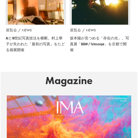
展覧会
NEWS
展覧会
NEWS
AIと19世紀写真技法を横断。村上華
坂本陽が見つめる「存在の光」。写
子が失われた「最初の写真」をたど
真展「BEAM / Telescope」を京都で開
る個展開催
催
Magazine