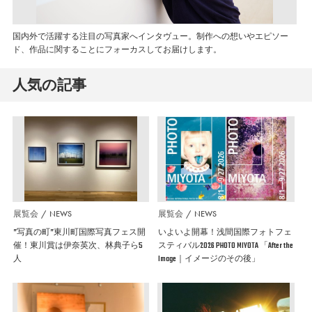
国内外で活躍する注目の写真家へインタヴュー。制作への想いやエピソー
ド、作品に関することにフォーカスしてお届けします。
人気の記事
展覧会
NEWS
展覧会
NEWS
”写真の町”東川町国際写真フェス開
いよいよ開幕！浅間国際フォトフェ
催！東川賞は伊奈英次、林典子ら5
スティバル2026 PHOTO MIYOTA 「After the
人
Image｜イメージのその後」