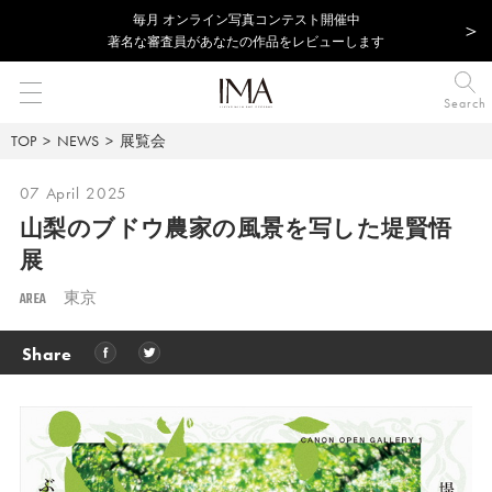
毎⽉ オンライン写真コンテスト開催中
著名な審査員があなたの作品をレビューします
Search
TOP
NEWS
展覧会
07 April 2025
山梨のブドウ農家の風景を写した堤賢悟
展
AREA
東京
Share