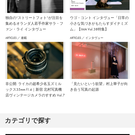
独自の“ストリートフォト”が注目を
ウゴ・コント インタヴュー「日常の
集めるオランダ人若手作家サラ・フ
小さな気づきがもたらすダイナミズ
ァン・ライ インタヴュー
ム」【IMA Vol.38特集】
ARTICLES
／
連載
ARTICLES
／
インタヴュー
非公開: ライカの超希少名玉ズミル
「見たいという欲望」村上華子が向
ックス35mm f1.4｜新宿 北村写真機
き合う写真の起源
店ヴィンテージカメラのすすめ Vol.7
カテゴリで探す