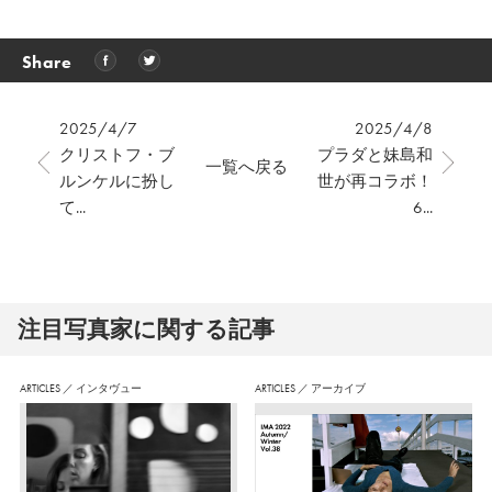
Share
2025/4/7
2025/4/8
クリストフ・ブ
プラダと妹島和
一覧へ戻る
ルンケルに扮し
世が再コラボ！
て...
6...
注⽬写真家に関する記事
ARTICLES
／
インタヴュー
ARTICLES
／
アーカイブ