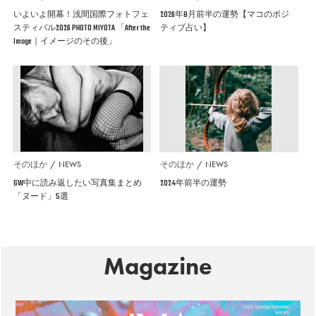
いよいよ開幕！浅間国際フォトフェ
2026年8月前半の運勢【マコのポジ
スティバル2026 PHOTO MIYOTA 「After the
ティブ占い】
Image｜イメージのその後」
そのほか
NEWS
そのほか
NEWS
GW中に読み返したい写真集まとめ
2024年前半の運勢
「ヌード」5選
Magazine