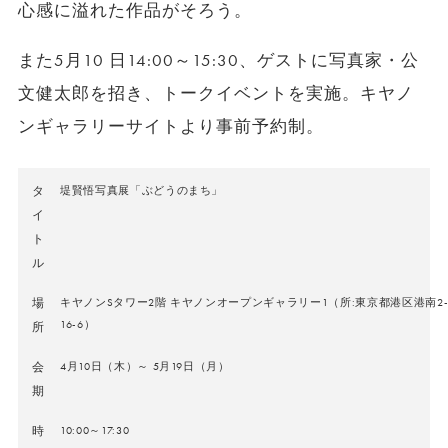
心感に溢れた作品がそろう。
また5月10 日14:00～15:30、ゲストに写真家・公
文健太郎を招き、トークイベントを実施。キヤノ
ンギャラリーサイトより事前予約制。
タ
堤賢悟写真展「ぶどうのまち」
イ
ト
ル
場
キヤノンSタワー2階 キヤノンオープンギャラリー1（所:東京都港区港南2
16-6）
所
会
4月10日（木）～ 5月19日（月）
期
時
10:00～17:30