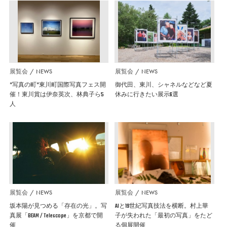
展覧会
NEWS
展覧会
NEWS
”写真の町”東川町国際写真フェス開
御代田、東川、シャネルなどなど夏
催！東川賞は伊奈英次、林典子ら5
休みに行きたい展示6選
人
展覧会
NEWS
展覧会
NEWS
坂本陽が見つめる「存在の光」。写
AIと19世紀写真技法を横断。村上華
真展「BEAM / Telescope」を京都で開
子が失われた「最初の写真」をたど
催
る個展開催