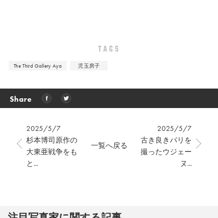
TAGS
The Third Gallery Aya
児玉房子
Share
2025/5/7
2025/5/7
杉本博司原作の
古き良きパリを
一覧へ戻る
大東亜戦争をも
撮ったウジェー
と...
ヌ...
注⽬写真家に関する記事