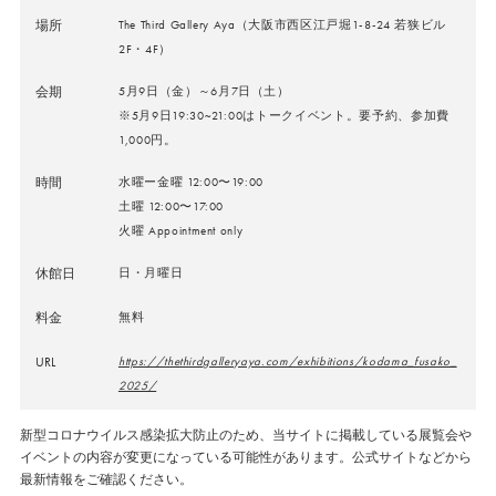
場所
The Third Gallery Aya（大阪市西区江戸堀1-8-24 若狭ビル
2F・4F）
会期
5月9日（金）～6月7日（土）
※5月9日19:30~21:00はトークイベント。要予約、参加費
1,000円。
時間
水曜ー金曜 12:00〜19:00
土曜 12:00〜17:00
火曜 Appointment only
休館日
日・月曜日
料金
無料
URL
https://thethirdgalleryaya.com/exhibitions/kodama_fusako_
2025/
新型コロナウイルス感染拡大防止のため、当サイトに掲載している展覧会や
イベントの内容が変更になっている可能性があります。公式サイトなどから
最新情報をご確認ください。