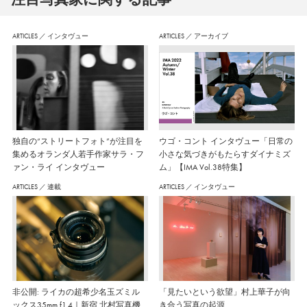
ARTICLES
／
インタヴュー
ARTICLES
／
アーカイブ
独自の“ストリートフォト”が注目を
ウゴ・コント インタヴュー「日常の
集めるオランダ人若手作家サラ・フ
小さな気づきがもたらすダイナミズ
ァン・ライ インタヴュー
ム」【IMA Vol.38特集】
ARTICLES
／
連載
ARTICLES
／
インタヴュー
非公開: ライカの超希少名玉ズミル
「見たいという欲望」村上華子が向
ックス35mm f1.4｜新宿 北村写真機
き合う写真の起源