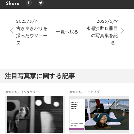
Share
2025/5/7
2025/5/9
古き良きパリを
永瀬沙世13冊目
一覧へ戻る
撮ったウジェー
の写真集を記
ヌ...
念...
注⽬写真家に関する記事
ARTICLES
／
インタヴュー
ARTICLES
／
アーカイブ