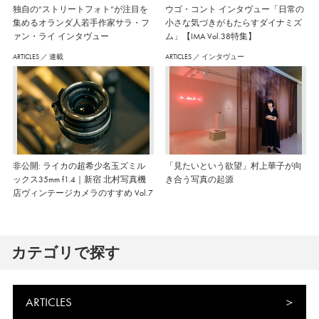
独自の“ストリートフォト”が注目を
ウゴ・コント インタヴュー「日常の
集めるオランダ人若手作家サラ・フ
小さな気づきがもたらすダイナミズ
ァン・ライ インタヴュー
ム」【IMA Vol.38特集】
ARTICLES
／
連載
ARTICLES
／
インタヴュー
非公開: ライカの超希少名玉ズミル
「見たいという欲望」村上華子が向
ックス35mm f1.4｜新宿 北村写真機
き合う写真の起源
店ヴィンテージカメラのすすめ Vol.7
カテゴリで探す
ARTICLES