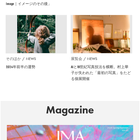
Image｜イメージのその後」
そのほか
NEWS
展覧会
NEWS
2024年前半の運勢
AIと19世紀写真技法を横断。村上華
子が失われた「最初の写真」をたど
る個展開催
Magazine