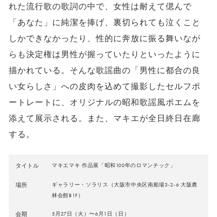
れた流行歌の歌詞の中で、女性は耐えて偲んで
「あなた」に純潔を捧げ、裏切られても泣くこと
しかできなかったり、性的に奔放に振る舞いなが
らも決定権は男性が握っていたりといったように
描かれている。そんな歌謡曲の「男性に都合の良
い女らしさ」への皮肉を込めて撮影したセルフポ
ートレートに、オリジナルの昭和歌謡風ポエムを
添えて展示される。また、マキエが全日終日在廊
する。
タイトル
マキエマキ 作品展「昭和100年のロマンチック」
場所
ギャラリー・ソラリス（大阪市中央区南船場3-2-6 大阪農
林会館B1F）
会期
5月27日（火）〜6月1日（日）