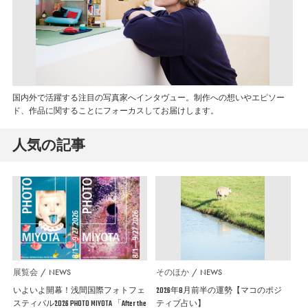
国内外で活躍する注目の写真家へインタヴュー。制作への想いやエピソー
ド、作品に関することにフォーカスしてお届けします。
人気の記事
展覧会
NEWS
そのほか
NEWS
いよいよ開幕！浅間国際フォトフェ
2026年8月前半の運勢【マコのポジ
スティバル2026 PHOTO MIYOTA 「After the
ティブ占い】