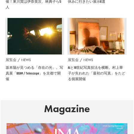
催！東川賞は伊奈英次、林典子ら5
休みに行きたい展示6選
人
展覧会
NEWS
展覧会
NEWS
坂本陽が見つめる「存在の光」。写
AIと19世紀写真技法を横断。村上華
真展「BEAM / Telescope」を京都で開
子が失われた「最初の写真」をたど
催
る個展開催
Magazine