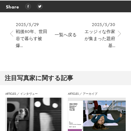
Share
2025/5/29
2025/5/30
戦後80年、世田
エッジィな作家
一覧へ戻る
谷で暮らす被
が集まった題府
爆...
基...
注⽬写真家に関する記事
ARTICLES
／
インタヴュー
ARTICLES
／
アーカイブ