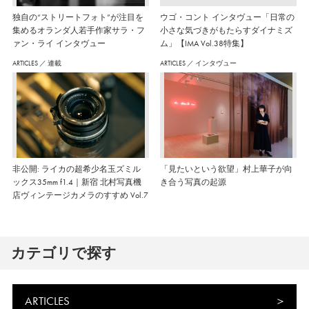
独自の“ストリートフォト”が注目を
ウゴ・コント インタヴュー「日常の
集めるオランダ人若手作家サラ・フ
小さな気づきがもたらすダイナミズ
ァン・ライ インタヴュー
ム」【IMA Vol.38特集】
ARTICLES
／
連載
ARTICLES
／
インタヴュー
非公開: ライカの超希少名玉ズミル
「見たいという欲望」村上華子が向
ックス35mm f1.4｜新宿 北村写真機
き合う写真の起源
店ヴィンテージカメラのすすめ Vol.7
カテゴリで探す
ARTICLES