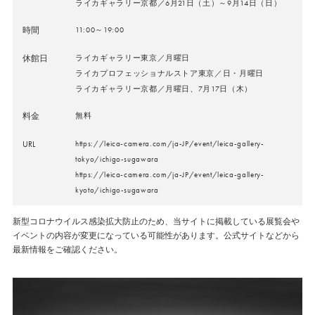
ライカギャラリー京都／6月21日（土）～9月14日（日）
時間
11:00～19:00
休館日
ライカギャラリー東京／月曜日
ライカプロフェッショナルストア東京／日・月曜日
ライカギャラリー京都／月曜日、7月17日（木）
料金
無料
URL
https://leica-camera.com/ja-JP/event/leica-gallery-
tokyo/ichigo-sugawara
https://leica-camera.com/ja-JP/event/leica-gallery-
kyoto/ichigo-sugawara
新型コロナウイルス感染拡大防止のため、当サイトに掲載している展覧会や
イベントの内容が変更になっている可能性があります。公式サイトなどから
最新情報をご確認ください。