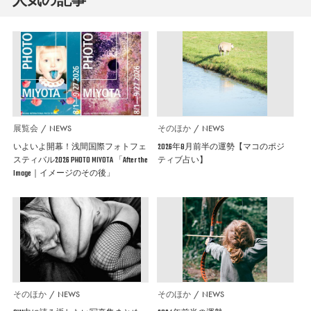
展覧会
NEWS
そのほか
NEWS
いよいよ開幕！浅間国際フォトフェ
2026年8月前半の運勢【マコのポジ
スティバル2026 PHOTO MIYOTA 「After the
ティブ占い】
Image｜イメージのその後」
そのほか
NEWS
そのほか
NEWS