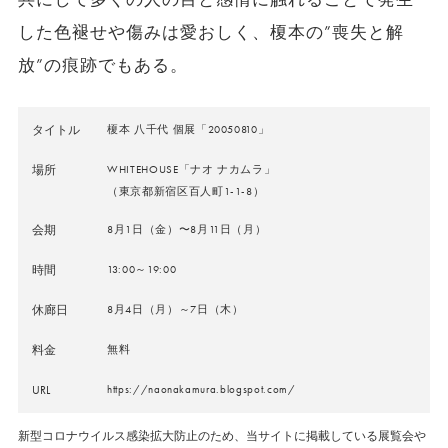
した色褪せや傷みは愛おしく、榎本の”喪失と解
放”の痕跡でもある。
タイトル
榎本 八千代 個展「20050810」
場所
WHITEHOUSE「ナオ ナカムラ」
（東京都新宿区百人町1-1-8）
会期
8月1日（金）〜8月11日（月）
時間
13:00～19:00
休廊日
8月4日（月）～7日（木）
料金
無料
URL
https://naonakamura.blogspot.com/
新型コロナウイルス感染拡大防止のため、当サイトに掲載している展覧会や