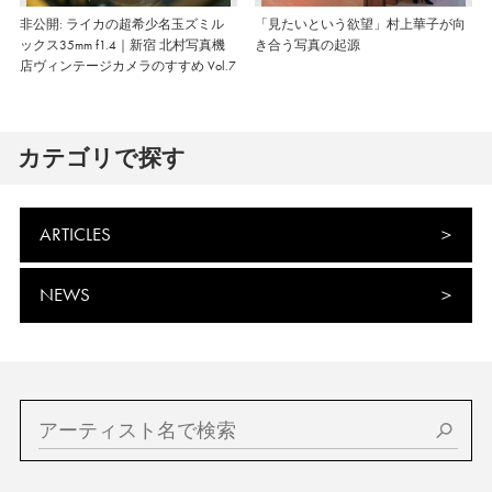
非公開: ライカの超希少名玉ズミル
「見たいという欲望」村上華子が向
ックス35mm f1.4｜新宿 北村写真機
き合う写真の起源
店ヴィンテージカメラのすすめ Vol.7
カテゴリで探す
ARTICLES
NEWS