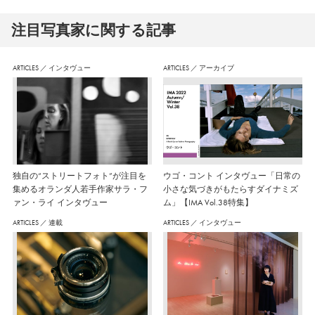
注⽬写真家に関する記事
ARTICLES
／
インタヴュー
ARTICLES
／
アーカイブ
独自の“ストリートフォト”が注目を
ウゴ・コント インタヴュー「日常の
集めるオランダ人若手作家サラ・フ
小さな気づきがもたらすダイナミズ
ァン・ライ インタヴュー
ム」【IMA Vol.38特集】
ARTICLES
／
連載
ARTICLES
／
インタヴュー