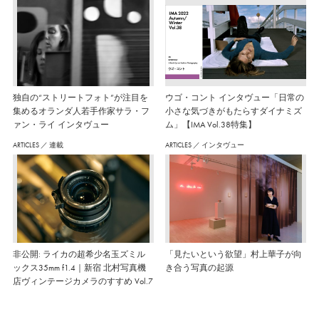
独自の“ストリートフォト”が注目を
ウゴ・コント インタヴュー「日常の
集めるオランダ人若手作家サラ・フ
小さな気づきがもたらすダイナミズ
ァン・ライ インタヴュー
ム」【IMA Vol.38特集】
ARTICLES
／
連載
ARTICLES
／
インタヴュー
非公開: ライカの超希少名玉ズミル
「見たいという欲望」村上華子が向
ックス35mm f1.4｜新宿 北村写真機
き合う写真の起源
店ヴィンテージカメラのすすめ Vol.7