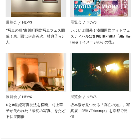
展覧会
NEWS
展覧会
NEWS
”写真の町”東川町国際写真フェス開
いよいよ開幕！浅間国際フォトフェ
催！東川賞は伊奈英次、林典子ら5
スティバル2026 PHOTO MIYOTA 「After the
人
Image｜イメージのその後」
展覧会
NEWS
展覧会
NEWS
AIと19世紀写真技法を横断。村上華
坂本陽が見つめる「存在の光」。写
子が失われた「最初の写真」をたど
真展「BEAM / Telescope」を京都で開
る個展開催
催