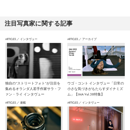
注⽬写真家に関する記事
ARTICLES
／
インタヴュー
ARTICLES
／
アーカイブ
独自の“ストリートフォト”が注目を
ウゴ・コント インタヴュー「日常の
集めるオランダ人若手作家サラ・フ
小さな気づきがもたらすダイナミズ
ァン・ライ インタヴュー
ム」【IMA Vol.38特集】
ARTICLES
／
連載
ARTICLES
／
インタヴュー