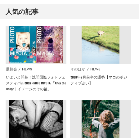
人気の記事
展覧会
NEWS
そのほか
NEWS
いよいよ開幕！浅間国際フォトフェ
2026年8月前半の運勢【マコのポジ
スティバル2026 PHOTO MIYOTA 「After the
ティブ占い】
Image｜イメージのその後」