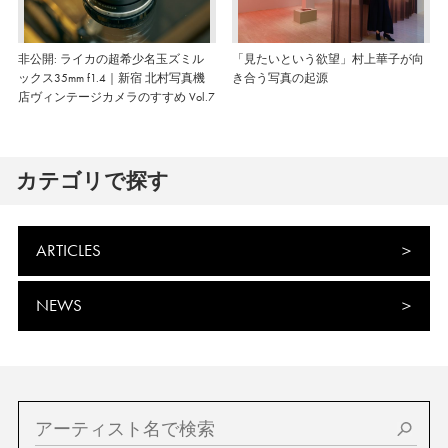
非公開: ライカの超希少名玉ズミル
「見たいという欲望」村上華子が向
ックス35mm f1.4｜新宿 北村写真機
き合う写真の起源
店ヴィンテージカメラのすすめ Vol.7
カテゴリで探す
ARTICLES
NEWS