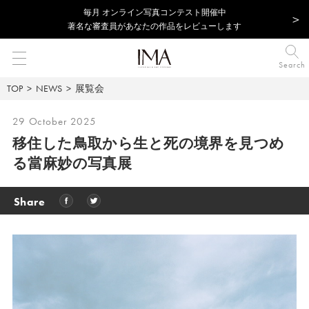
毎⽉ オンライン写真コンテスト開催中
著名な審査員があなたの作品をレビューします
Search
TOP
NEWS
展覧会
29 October 2025
移住した鳥取から生と死の境界を見つめ
る當麻妙の写真展
Share