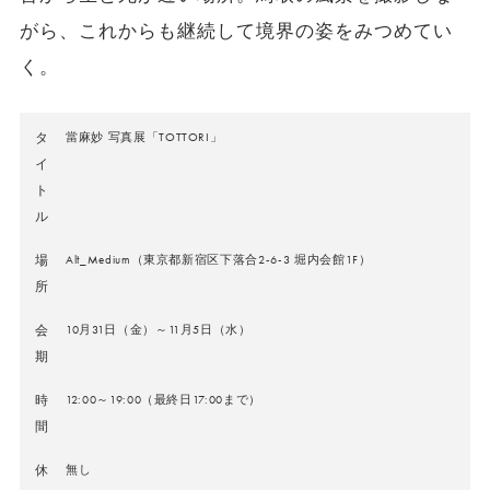
がら、これからも継続して境界の姿をみつめてい
く。
タ
當麻妙 写真展「TOTTORI」
イ
ト
ル
場
Alt_Medium（東京都新宿区下落合2-6-3 堀内会館1F）
所
会
10月31日（金）～11月5日（水）
期
時
12:00～19:00（最終日17:00まで）
間
休
無し