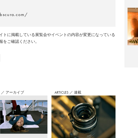
obscura.com/
イトに掲載している展覧会やイベントの内容が変更になっている
報をご確認ください。
S
／
アーカイブ
ARTICLES
／
連載