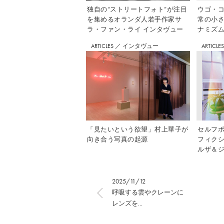
独自の“ストリートフォト”が注目
ウゴ・コ
を集めるオランダ人若手作家サ
常の小
ラ・ファン・ライ インタヴュー
ナミズム」
ARTICLES
／
インタヴュー
ARTICLE
「見たいという欲望」村上華子が
セルフ
向き合う写真の起源
フィク
ルザ＆ジ
2025/11/12
呼吸する雲やクレーンに
レンズを...