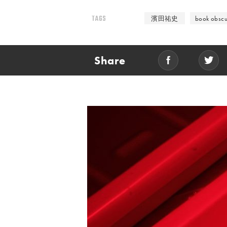
TAGS
濱田祐史
book obsc
Share