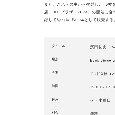
また、これらの中から複製した10枚
店／DNPプラザ、2024）の開催に合わ
録してSpecial Editionとして販売す
タイトル
濱田祐史「Yuji 
場所
book obs
会期
11月13日（
時間
12:00～19:0
休み
火・水曜日
料金
無料