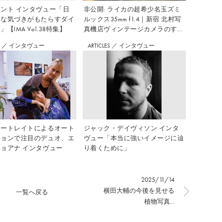
ント インタヴュー「日
非公開: ライカの超希少名玉ズミ
さな気づきがもたらすダイ
ルックス35mm f1.4｜新宿 北村写
【IMA Vol.38特集】
真機店ヴィンテージカメラのすす
め Vol.7
S
／
インタヴュー
ARTICLES
／
インタヴュー
ポートレイトによるオート
ジャック・デイヴィソン インタ
ションで注目のデュオ、エ
ヴュー「本当に強いイメージに辿
ョアナ インタヴュー
り着くために」
2025/11/14
横田大輔の今後を見せる
一覧へ戻る
植物写真...