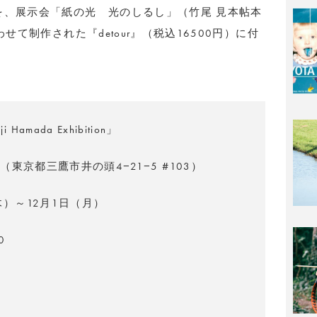
を、展示会「紙の光 光のしるし」（竹尾 見本帖本
せて制作された『detour』（税込16500円）に付
る。
Hamada Exhibition」
cura（東京都三鷹市井の頭4−21−5 #103）
木）～12月1日（月）
0