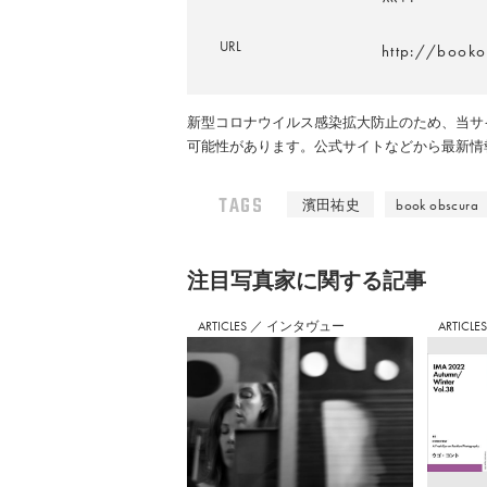
URL
http://book
新型コロナウイルス感染拡大防止のため、当サ
可能性があります。公式サイトなどから最新情
TAGS
濱田祐史
book obscura
注⽬写真家に関する記事
ARTICLES
／
インタヴュー
ARTICLE