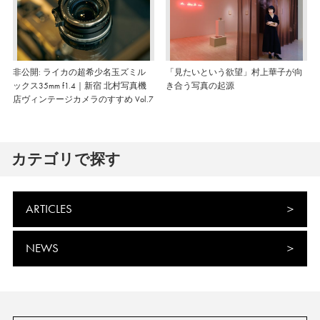
非公開: ライカの超希少名玉ズミル
「見たいという欲望」村上華子が向
ックス35mm f1.4｜新宿 北村写真機
き合う写真の起源
店ヴィンテージカメラのすすめ Vol.7
カテゴリで探す
ARTICLES
NEWS