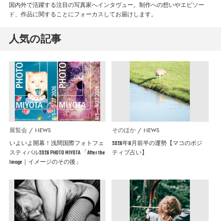
国内外で活躍する注目の写真家へインタヴュー。制作への想いやエピソー
ド、作品に関することにフォーカスしてお届けします。
人気の記事
展覧会
NEWS
そのほか
NEWS
いよいよ開幕！浅間国際フォトフェ
2026年8月前半の運勢【マコのポジ
スティバル2026 PHOTO MIYOTA 「After the
ティブ占い】
Image｜イメージのその後」