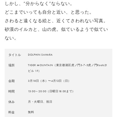
しかし、”分からなく”ならない。
どこまでいっても自分と近い、と思った。
さわると遠くなる絵と、近くてさわれない写真。
砂漠のイルカと、山の虎。似ているようで似てい
ない。
タイトル
DOLPHIN SAHARA
場所
TIGER MOUNTAIN（東京都港区虎ノ門3-7-5虎ノ門Roots21
ビル 1F）
会期
3月18日（水）〜4月12日（日）
時間
13:00～20:00（日曜日18:00まで）
休み
月・火曜日、祝日
料金
無料