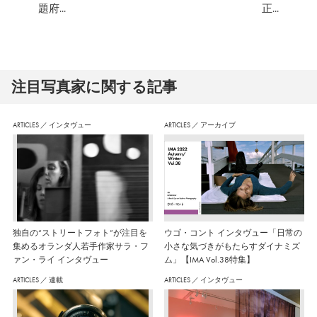
題府...
正...
注⽬写真家に関する記事
ARTICLES
／
インタヴュー
ARTICLES
／
アーカイブ
独自の“ストリートフォト”が注目を
ウゴ・コント インタヴュー「日常の
集めるオランダ人若手作家サラ・フ
小さな気づきがもたらすダイナミズ
ァン・ライ インタヴュー
ム」【IMA Vol.38特集】
ARTICLES
／
連載
ARTICLES
／
インタヴュー