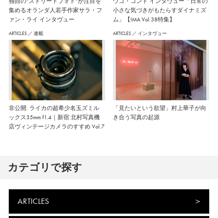
独自の“ストリートフォト”が注目を
ウゴ・コント インタヴュー「日常の
集めるオランダ人若手作家サラ・フ
小さな気づきがもたらすダイナミズ
ァン・ライ インタヴュー
ム」【IMA Vol.38特集】
ARTICLES
／
連載
ARTICLES
／
インタヴュー
非公開: ライカの超希少名玉ズミル
「見たいという欲望」村上華子が向
ックス35mm f1.4｜新宿 北村写真機
き合う写真の起源
店ヴィンテージカメラのすすめ Vol.7
カテゴリで探す
ARTICLES