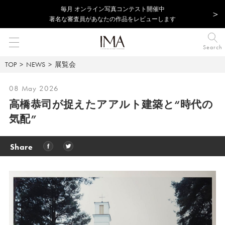
毎⽉ オンライン写真コンテスト開催中
著名な審査員があなたの作品をレビューします
Search
TOP
NEWS
展覧会
08 May 2026
高橋恭司が捉えたアアルト建築と“時代の
気配”
Share