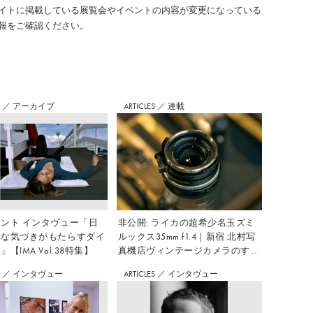
イトに掲載している展覧会やイベントの内容が変更になっている
報をご確認ください。
S
／
アーカイブ
ARTICLES
／
連載
ント インタヴュー「日
非公開: ライカの超希少名玉ズミ
さな気づきがもたらすダイ
ルックス35mm f1.4｜新宿 北村写
【IMA Vol.38特集】
真機店ヴィンテージカメラのすす
め Vol.7
S
／
インタヴュー
ARTICLES
／
インタヴュー