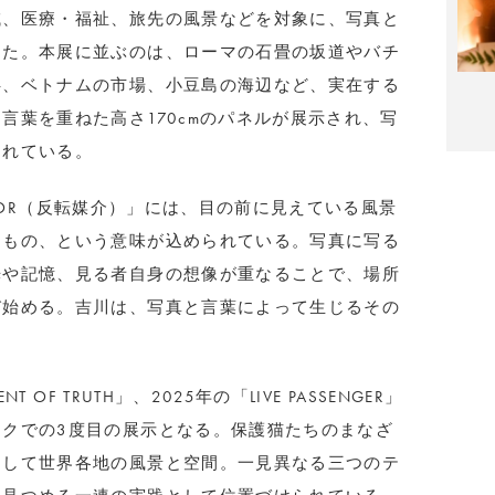
域、医療・福祉、旅先の風景などを対象に、写真と
きた。本展に並ぶのは、ローマの石畳の坂道やバチ
畔、ベトナムの市場、小豆島の海辺など、実在する
言葉を重ねた高さ170cmのパネルが展示され、写
されている。
DIATOR（反転媒介）」には、目の前に見えている風景
ぐもの、という意味が込められている。写真に写る
光や記憶、見る者自身の想像が重なることで、場所
び始める。吉川は、写真と言葉によって生じるその
 OF TRUTH」、2025年の「LIVE PASSENGER」
クでの3度目の展示となる。保護猫たちのまなざ
そして世界各地の風景と空間。一見異なる三つのテ