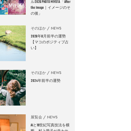
ル2026 PHOTO MIYOTA 「After
the Image｜イメージのそ
の後」
そのほか
NEWS
2026年8月前半の運勢
【マコのポジティブ占
い】
そのほか
NEWS
2024年前半の運勢
展覧会
NEWS
AIと19世紀写真技法を横