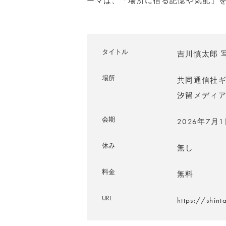
ーマは、「場所に宿る記憶や気配」
タイトル
吉川慎太郎 写真
場所
共同通信社ギ
汐留メディア
会期
2026年7月
休み
無し
料金
無料
URL
https://shint