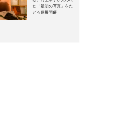
断。村上華子が失われ
た「最初の写真」をた
どる個展開催