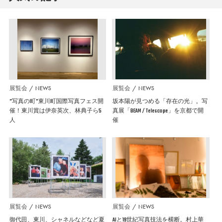
展覧会
NEWS
展覧会
NEWS
”写真の町”東川町国際写真フェス開
坂本陽が見つめる「存在の光」。写
催！東川賞は伊奈英次、林典子ら5
真展「BEAM / Telescope」を京都で開
人
催
展覧会
NEWS
展覧会
NEWS
御代田、東川、シャネルなどなど夏
AIと19世紀写真技法を横断。村上華