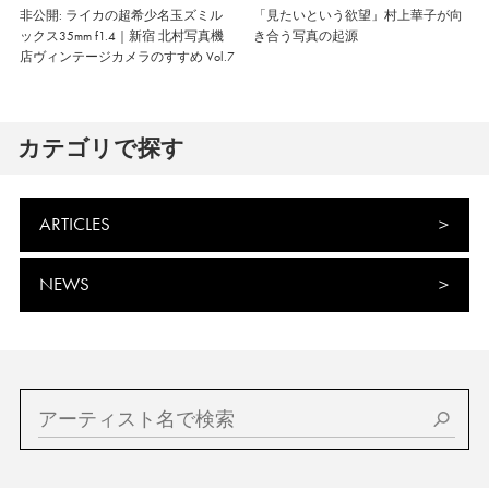
非公開: ライカの超希少名玉ズミル
「見たいという欲望」村上華子が向
ックス35mm f1.4｜新宿 北村写真機
き合う写真の起源
店ヴィンテージカメラのすすめ Vol.7
カテゴリで探す
ARTICLES
NEWS