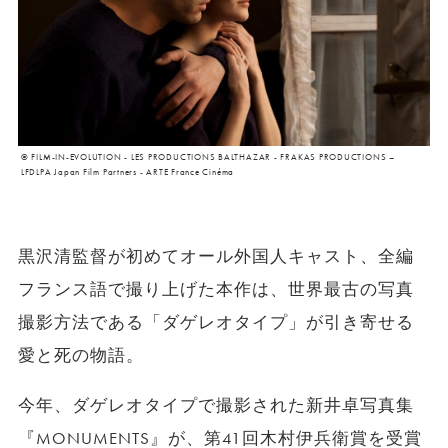
© FILM-IN-EVOLUTION - LES PRODUCTIONS BALTHAZAR - FRAKAS PRODUCTIONS –
LFDLPA Japan Film Partners - ARTE France Cinéma
黒沢清監督が初めてオール外国人キャスト、全編
フランス語で撮り上げた本作は、世界最古の写真
撮影方法である「ダゲレオタイプ」が引き寄せる
愛と死の物語。
今年、ダゲレオタイプで撮影された新井卓写真集
『MONUMENTS』が、第41回木村伊兵衛賞を受賞