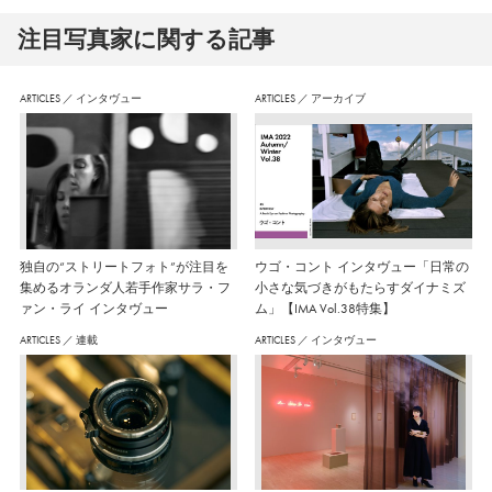
注⽬写真家に関する記事
ARTICLES
／
インタヴュー
ARTICLES
／
アーカイブ
独自の“ストリートフォト”が注目を
ウゴ・コント インタヴュー「日常の
集めるオランダ人若手作家サラ・フ
小さな気づきがもたらすダイナミズ
ァン・ライ インタヴュー
ム」【IMA Vol.38特集】
ARTICLES
／
連載
ARTICLES
／
インタヴュー