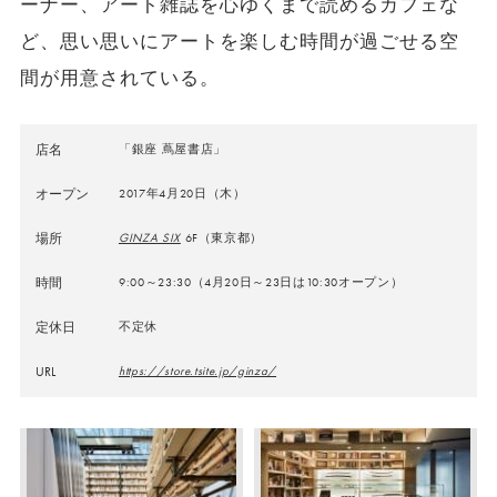
ーナー、アート雑誌を心ゆくまで読めるカフェな
ど、思い思いにアートを楽しむ時間が過ごせる空
間が用意されている。
店名
「銀座 蔦屋書店」
オープン
2017年4月20日（木）
場所
GINZA SIX
6F（東京都）
時間
9:00～23:30（4月20日～23日は10:30オープン）
定休日
不定休
URL
https://store.tsite.jp/ginza/