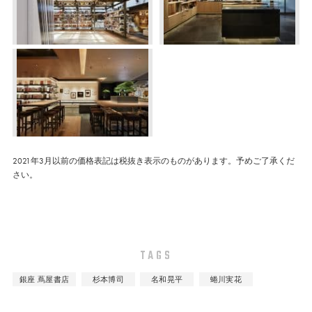
2021年3月以前の価格表記は税抜き表示のものがあります。予めご了承くだ
さい。
TAGS
銀座 蔦屋書店
杉本博司
名和晃平
蜷川実花