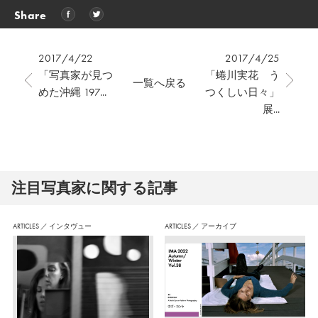
Share
2017/4/22
2017/4/25
「写真家が見つ
「蜷川実花 う
一覧へ戻る
めた沖縄 197...
つくしい日々」
展...
注⽬写真家に関する記事
ARTICLES
／
インタヴュー
ARTICLES
／
アーカイブ