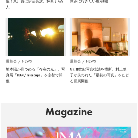
催！東川賞は伊奈英次、林典子ら5
休みに行きたい展示6選
人
展覧会
NEWS
展覧会
NEWS
坂本陽が見つめる「存在の光」。写
AIと19世紀写真技法を横断。村上華
真展「BEAM / Telescope」を京都で開
子が失われた「最初の写真」をたど
催
る個展開催
Magazine