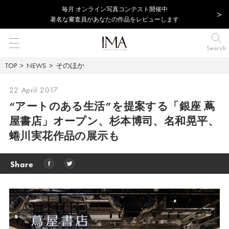
毎⽉ オンライン写真コンテスト開催中
著名な審査員があなたの作品をレビューします
Search
TOP
NEWS
そのほか
22 April 2017
“アートのある生活”を提案する「銀座 蔦
屋書店」オープン、
杉本博司、名和晃平、
蜷川実花作品の展示も
Share