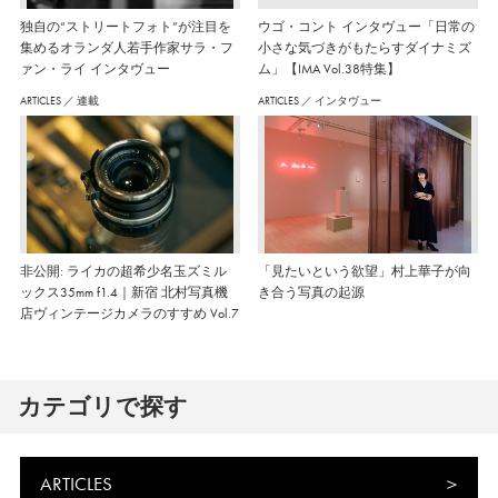
独自の“ストリートフォト”が注目を
ウゴ・コント インタヴュー「日常の
集めるオランダ人若手作家サラ・フ
小さな気づきがもたらすダイナミズ
ァン・ライ インタヴュー
ム」【IMA Vol.38特集】
ARTICLES
／
連載
ARTICLES
／
インタヴュー
非公開: ライカの超希少名玉ズミル
「見たいという欲望」村上華子が向
ックス35mm f1.4｜新宿 北村写真機
き合う写真の起源
店ヴィンテージカメラのすすめ Vol.7
カテゴリで探す
ARTICLES