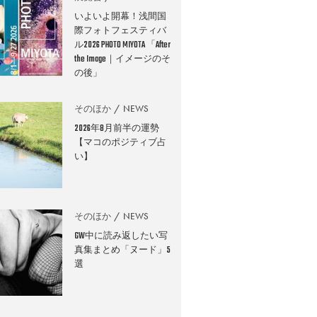
いよいよ開幕！浅間国
際フォトフェスティバ
ル2026 PHOTO MIYOTA 「After
the Image｜イメージのそ
の後」
そのほか
NEWS
2026年8月前半の運勢
【マコのポジティブ占
い】
そのほか
NEWS
GW中に読み返したい写
真集まとめ「ヌード」5
選