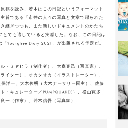
記原稿を読み、若木はこの日記というフォーマット
の主旨である「市井の人々の写真と文章で綴られた
引き継ぎつつも、また新しいドキュメントのかたち
のにとても適していると実感した。なお、この日記は
oungtree Diary 2021」が出版される予定だ。
ケル・ミヤヒラ（制作者）、大森克己（写真家）、
（ライター）、オカタオカ（イラストレーター）、
o.）、大久保洋一、大木俊明（大木ナーサリー園主）、佐藤
・キュレーター／PUMPQUAKES）、横山寛多
元良一（作家）、若木信吾（写真家）