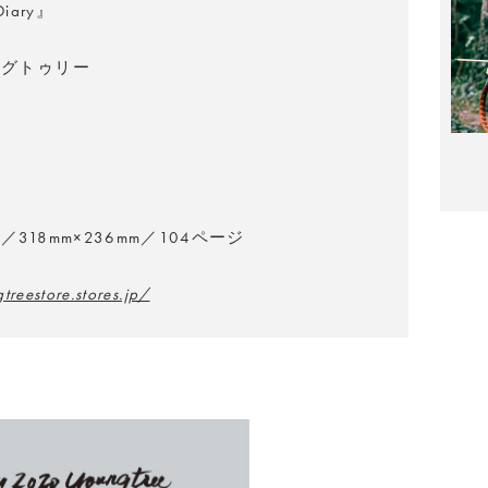
Diary』
ングトゥリー
318mm×236mm／104ページ
treestore.stores.jp/