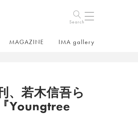
Search
MAGAZINE
IMA gallery
刊、若木信吾ら
ungtree