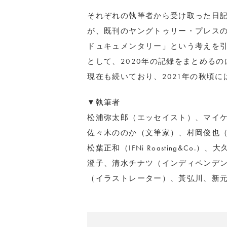
それぞれの執筆者から受け取った日
が、既刊のヤングトゥリー・プレス
ドュキュメンタリー」という考えを
として、2020年の記録をまとめる
現在も続いており、2021年の秋頃には「Y
▼執筆者
松浦弥太郎（エッセイスト）、マイ
佐々木ののか（文筆家）、村岡俊也
松葉正和（IFNi Roasting&C
澄子、清水チナツ（インディペンデント
（イラストレーター）、黃弘川、新