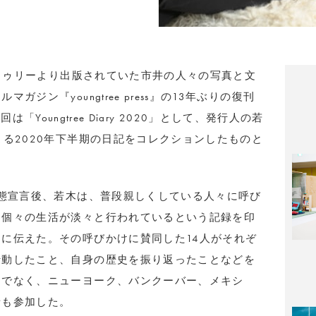
グトゥリーより出版されていた市井の人々の写真と文
ジン『youngtree press』の13年ぶりの復刊
今回は「Youngtree Diary 2020」として、発行人の若
よる2020年下半期の日記をコレクションしたものと
事態宣言後、若木は、普段親しくしている人々に呼び
も個々の生活が淡々と行われているという記録を印
に伝えた。その呼びかけに賛同した14人がそれぞ
行動したこと、自身の歴史を振り返ったことなどを
けでなく、ニューヨーク、バンクーバー、メキシ
者も参加した。