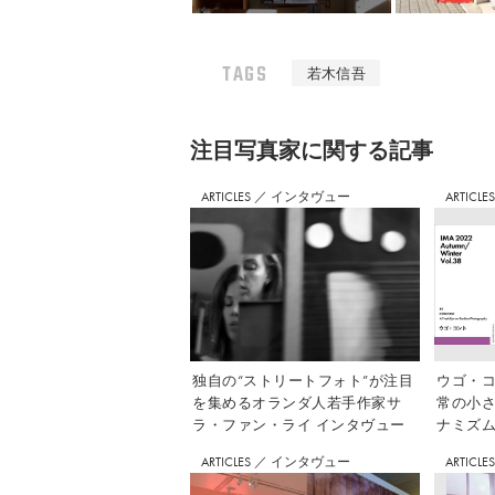
TAGS
若木信吾
注⽬写真家に関する記事
ARTICLES
／
インタヴュー
ARTICLE
独自の“ストリートフォト”が注目
ウゴ・コ
を集めるオランダ人若手作家サ
常の小
ラ・ファン・ライ インタヴュー
ナミズム」
ARTICLES
／
インタヴュー
ARTICLE