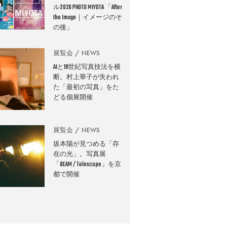
ル2026 PHOTO MIYOTA 「After
the Image｜イメージのそ
の後」
展覧会
NEWS
AIと19世紀写真技法を横
断。村上華子が失われ
た「最初の写真」をた
どる個展開催
展覧会
NEWS
坂本陽が見つめる「存
在の光」。写真展
「BEAM / Telescope」を京
都で開催