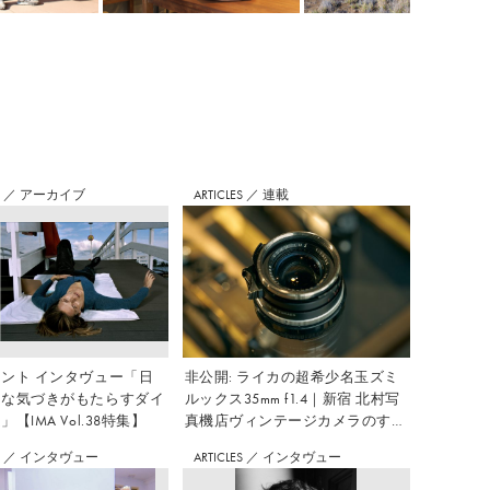
S
／
アーカイブ
ARTICLES
／
連載
ント インタヴュー「日
非公開: ライカの超希少名玉ズミ
さな気づきがもたらすダイ
ルックス35mm f1.4｜新宿 北村写
【IMA Vol.38特集】
真機店ヴィンテージカメラのすす
め Vol.7
S
／
インタヴュー
ARTICLES
／
インタヴュー