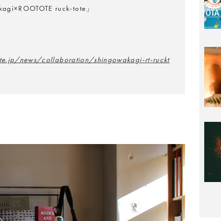
agi×ROOTOTE ruck-tote」
ote.jp/news/collaboration/shingowakagi-rt-ruckt