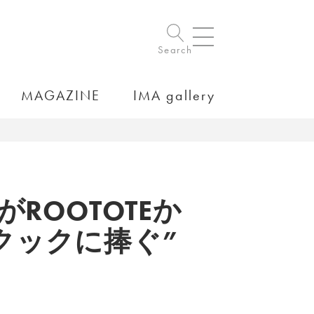
Search
MAGAZINE
IMA gallery
OOTOTEか
クックに捧ぐ”