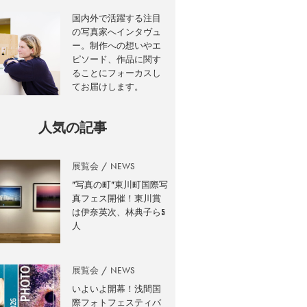
国内外で活躍する注目
の写真家へインタヴュ
ー。制作への想いやエ
ピソード、作品に関す
ることにフォーカスし
てお届けします。
人気の記事
展覧会
NEWS
”写真の町”東川町国際写
真フェス開催！東川賞
は伊奈英次、林典子ら5
人
展覧会
NEWS
いよいよ開幕！浅間国
際フォトフェスティバ