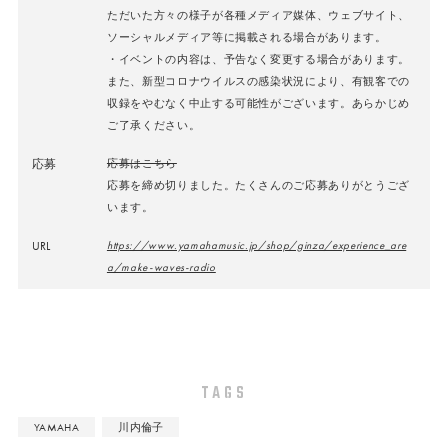
ただいた方々の様子が各種メディア媒体、ウェブサイト、
ソーシャルメディア等に掲載される場合があります。
・イベントの内容は、予告なく変更する場合があります。
また、新型コロナウイルスの感染状況により、有観客での
収録をやむなく中止する可能性がございます。あらかじめ
ご了承ください。
応募
応募はこちら
応募を締め切りました。たくさんのご応募ありがとうござ
います。
URL
https://www.yamahamusic.jp/shop/ginza/experience_are
a/make-waves-radio
TAGS
YAMAHA
川内倫子