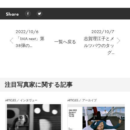
Share
2022/10/6
2022/10/7
「IMA next」第
志賀理江子とメ
一覧へ戻る
38弾の...
ルツバウのタッ
グ...
注⽬写真家に関する記事
ARTICLES
／
インタヴュー
ARTICLES
／
アーカイブ