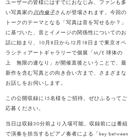
ユーザーの皆様にはすでにおなじみ、ファンも多
い写真家の
川内倫子
さんが登場されます。今回の
トークのテーマとなる「写真は音を写せるか？」
に基づいた、音とイメージの関係性についてのお
話に始まり、10月8日から12月18日まで東京オペ
ラシティアートギャラリーで個展「M/E 球体の
上 無限の連なり」が開催直後ということで、最
新作を含む写真との向き合い方まで、さまざまな
お話しをお伺いします。
この公開収録に15名様をご招待。ぜひふるってご
応募ください。
当日は収録30分前より入場可能。収録前には番組
で演奏を担当するピアノ奏者による「key between