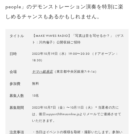
people」のデモンストレーション演奏を特別に楽
しめるチャンスもあるかもしれません。
タイトル
【MAKE WAVES RADIO】「写真は音を写せるか？」（ゲス
ト：川内倫子）公開収録ご招待
日時
2022年10月19日（水）19:00〜20:30 （ドアオープン：
18:30）
会場
ヤマハ銀座店
（東京都中央区銀座7-9-14）
参加費
無料
募集人数
15名
募集期間
2022年10月7日（金）〜10月11日（火）＊当選者の方に
は、後日
support3@imaonline.jp
よりメールでご連絡させて
いただきます。
注意事項
・当日はイベントの模様を取材・撮影いたします。参加い