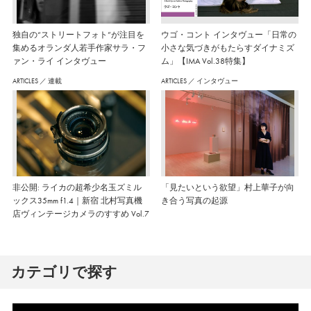
独自の“ストリートフォト”が注目を
ウゴ・コント インタヴュー「日常の
集めるオランダ人若手作家サラ・フ
小さな気づきがもたらすダイナミズ
ァン・ライ インタヴュー
ム」【IMA Vol.38特集】
ARTICLES
／
連載
ARTICLES
／
インタヴュー
非公開: ライカの超希少名玉ズミル
「見たいという欲望」村上華子が向
ックス35mm f1.4｜新宿 北村写真機
き合う写真の起源
店ヴィンテージカメラのすすめ Vol.7
カテゴリで探す