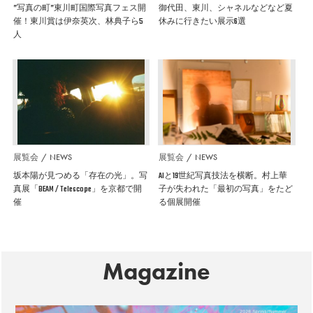
”写真の町”東川町国際写真フェス開
御代田、東川、シャネルなどなど夏
催！東川賞は伊奈英次、林典子ら5
休みに行きたい展示6選
人
展覧会
NEWS
展覧会
NEWS
坂本陽が見つめる「存在の光」。写
AIと19世紀写真技法を横断。村上華
真展「BEAM / Telescope」を京都で開
子が失われた「最初の写真」をたど
催
る個展開催
Magazine