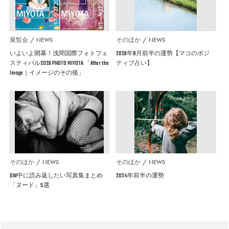
展覧会
NEWS
そのほか
NEWS
いよいよ開幕！浅間国際フォトフェ
2026年8月前半の運勢【マコのポジ
スティバル2026 PHOTO MIYOTA 「After the
ティブ占い】
Image｜イメージのその後」
そのほか
NEWS
そのほか
NEWS
GW中に読み返したい写真集まとめ
2024年前半の運勢
「ヌード」5選