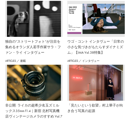
独自の“ストリートフォト”が注目を
ウゴ・コント インタヴュー「日常の
集めるオランダ人若手作家サラ・フ
小さな気づきがもたらすダイナミズ
ァン・ライ インタヴュー
ム」【IMA Vol.38特集】
ARTICLES
／
連載
ARTICLES
／
インタヴュー
非公開: ライカの超希少名玉ズミル
「見たいという欲望」村上華子が向
ックス35mm f1.4｜新宿 北村写真機
き合う写真の起源
店ヴィンテージカメラのすすめ Vol.7