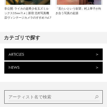
非公開: ライカの超希少名玉ズミル
「見たいという欲望」村上華子が向
ックス35mm f1.4｜新宿 北村写真機
き合う写真の起源
店ヴィンテージカメラのすすめ Vol.7
カテゴリで探す
ARTICLES
NEWS