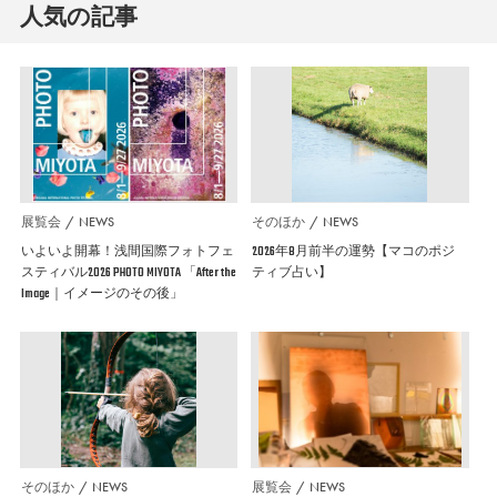
人気の記事
展覧会
NEWS
そのほか
NEWS
いよいよ開幕！浅間国際フォトフェ
2026年8月前半の運勢【マコのポジ
スティバル2026 PHOTO MIYOTA 「After the
ティブ占い】
Image｜イメージのその後」
そのほか
NEWS
展覧会
NEWS