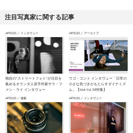
注⽬写真家に関する記事
ARTICLES
／
インタヴュー
ARTICLES
／
アーカイブ
独自の“ストリートフォト”が注目を
ウゴ・コント インタヴュー「日常の
集めるオランダ人若手作家サラ・フ
小さな気づきがもたらすダイナミズ
ァン・ライ インタヴュー
ム」【IMA Vol.38特集】
ARTICLES
／
連載
ARTICLES
／
インタヴュー