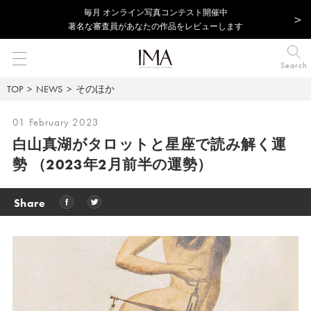
毎⽉ オンライン写真コンテスト開催中
著名な審査員があなたの作品をレビューします
Search
TOP
NEWS
そのほか
01 February 2023
白山真湖がタロットと星座で読み解く運
勢
（2023年2月前半の運勢）
Share