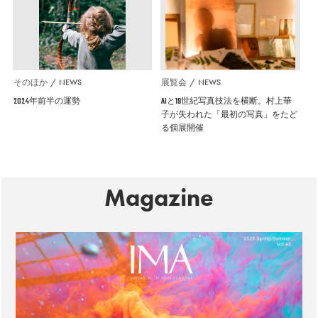
そのほか
NEWS
展覧会
NEWS
2024年前半の運勢
AIと19世紀写真技法を横断。村上華
子が失われた「最初の写真」をたど
る個展開催
Magazine