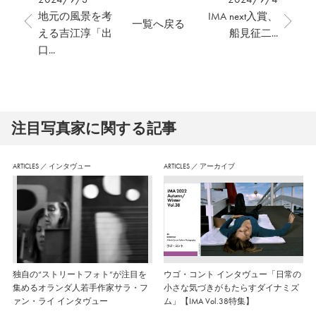
地元の風景を考
IMA next入賞、
一覧へ戻る
える吉江淳「出
船見征二...
口...
注⽬写真家に関する記事
ARTICLES
／
インタヴュー
ARTICLES
／
アーカイブ
独自の“ストリートフォト”が注目を
ウゴ・コント インタヴュー「日常の
集めるオランダ人若手作家サラ・フ
小さな気づきがもたらすダイナミズ
ァン・ライ インタヴュー
ム」【IMA Vol.38特集】