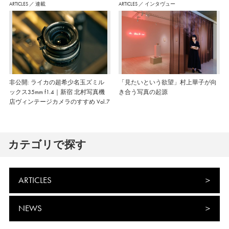
ARTICLES
／
連載
ARTICLES
／
インタヴュー
非公開: ライカの超希少名玉ズミル
「見たいという欲望」村上華子が向
ックス35mm f1.4｜新宿 北村写真機
き合う写真の起源
店ヴィンテージカメラのすすめ Vol.7
カテゴリで探す
ARTICLES
NEWS