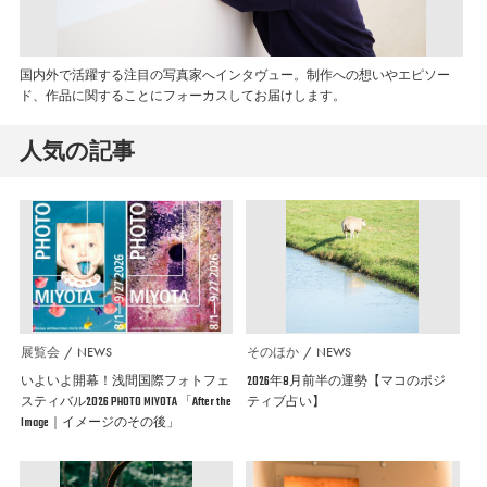
国内外で活躍する注目の写真家へインタヴュー。制作への想いやエピソー
ド、作品に関することにフォーカスしてお届けします。
人気の記事
展覧会
NEWS
そのほか
NEWS
いよいよ開幕！浅間国際フォトフェ
2026年8月前半の運勢【マコのポジ
スティバル2026 PHOTO MIYOTA 「After the
ティブ占い】
Image｜イメージのその後」