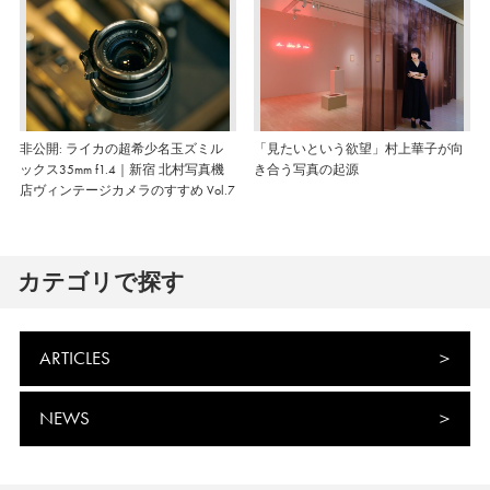
非公開: ライカの超希少名玉ズミル
「見たいという欲望」村上華子が向
ックス35mm f1.4｜新宿 北村写真機
き合う写真の起源
店ヴィンテージカメラのすすめ Vol.7
カテゴリで探す
ARTICLES
NEWS