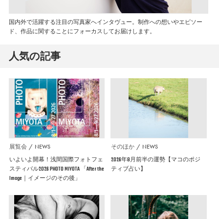
国内外で活躍する注目の写真家へインタヴュー。制作への想いやエピソー
ド、作品に関することにフォーカスしてお届けします。
人気の記事
展覧会
NEWS
そのほか
NEWS
いよいよ開幕！浅間国際フォトフェ
2026年8月前半の運勢【マコのポジ
スティバル2026 PHOTO MIYOTA 「After the
ティブ占い】
Image｜イメージのその後」