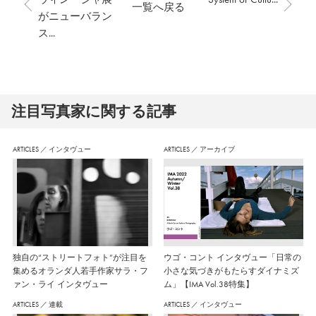
一覧へ戻る
がニューバラン
ス...
注⽬写真家に関する記事
ARTICLES
／
インタヴュー
ARTICLES
／
アーカイブ
独自の“ストリートフォト”が注目を
ウゴ・コント インタヴュー「日常の
集めるオランダ人若手作家サラ・フ
小さな気づきがもたらすダイナミズ
ァン・ライ インタヴュー
ム」【IMA Vol.38特集】
ARTICLES
／
連載
ARTICLES
／
インタヴュー