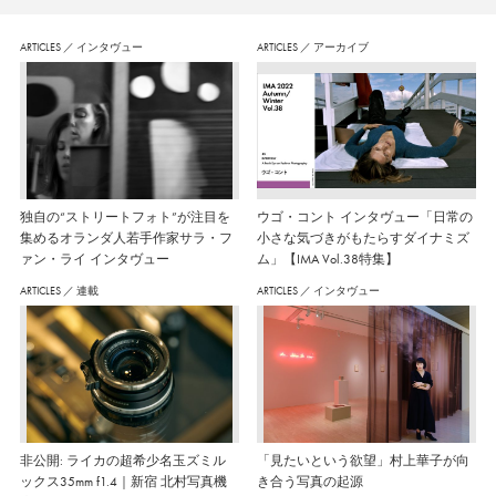
ARTICLES
／
インタヴュー
ARTICLES
／
アーカイブ
独自の“ストリートフォト”が注目を
ウゴ・コント インタヴュー「日常の
集めるオランダ人若手作家サラ・フ
小さな気づきがもたらすダイナミズ
ァン・ライ インタヴュー
ム」【IMA Vol.38特集】
ARTICLES
／
連載
ARTICLES
／
インタヴュー
非公開: ライカの超希少名玉ズミル
「見たいという欲望」村上華子が向
ックス35mm f1.4｜新宿 北村写真機
き合う写真の起源