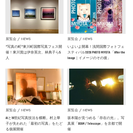
展覧会
NEWS
展覧会
NEWS
”写真の町”東川町国際写真フェス開
いよいよ開幕！浅間国際フォトフェ
催！東川賞は伊奈英次、林典子ら5
スティバル2026 PHOTO MIYOTA 「After the
人
Image｜イメージのその後」
展覧会
NEWS
展覧会
NEWS
AIと19世紀写真技法を横断。村上華
坂本陽が見つめる「存在の光」。写
子が失われた「最初の写真」をたど
真展「BEAM / Telescope」を京都で開
る個展開催
催