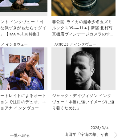
ント インタヴュー「日
非公開: ライカの超希少名玉ズミ
さな気づきがもたらすダイ
ルックス35mm f1.4｜新宿 北村写
【IMA Vol.38特集】
真機店ヴィンテージカメラのすす
め Vol.7
S
／
インタヴュー
ARTICLES
／
インタヴュー
ポートレイトによるオート
ジャック・デイヴィソン インタ
ションで注目のデュオ、エ
ヴュー「本当に強いイメージに辿
ョアナ インタヴュー
り着くために」
2025/3/4
山田学「宇宙の華」が青
一覧へ戻る