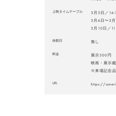
上映タイムテーブル
3月5日／14:3
3月6日〜3月9
3月10日／11:
休館日
無し
料金
展示500円
映画・展示鑑
※来場記念
URL
https://amer