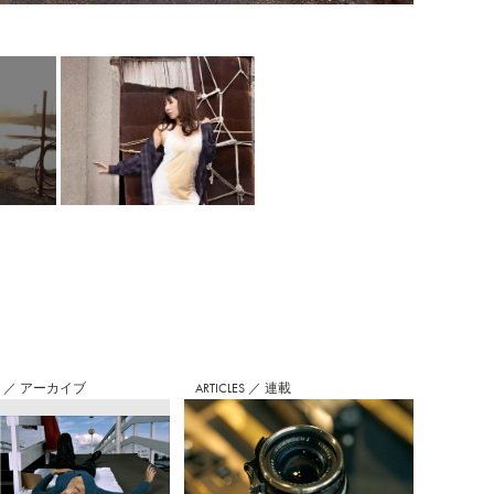
S
／
アーカイブ
ARTICLES
／
連載