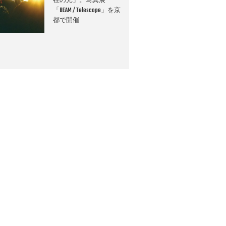
在の光」。写真展
「BEAM / Telescope」を京
都で開催