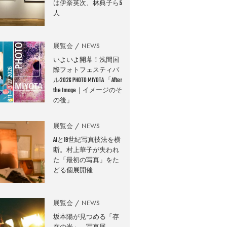
は伊奈英次、林典子ら5
人
展覧会
NEWS
いよいよ開幕！浅間国
際フォトフェスティバ
ル2026 PHOTO MIYOTA 「After
the Image｜イメージのそ
の後」
展覧会
NEWS
AIと19世紀写真技法を横
断。村上華子が失われ
た「最初の写真」をた
どる個展開催
展覧会
NEWS
坂本陽が見つめる「存