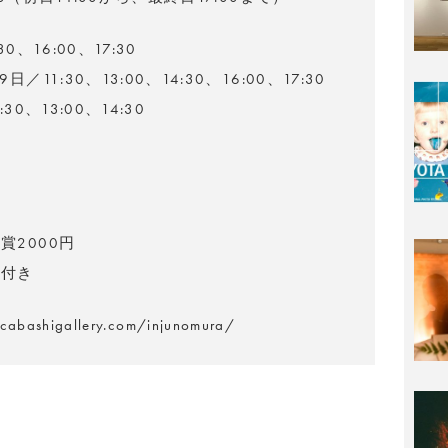
0、16:00、17:30
日／11:30、13:00、14:30、16:00、17:30
30、13:00、14:30
賞2000円
品付き
icabashigallery.com/injunomura/