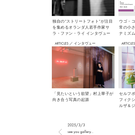
独自の“ストリートフォト”が注目
ウゴ・コ
を集めるオランダ人若手作家サ
常の小
ラ・ファン・ライ インタヴュー
ナミズム」
ARTICLES
／
インタヴュー
ARTICLE
「見たいという欲望」村上華子が
セルフ
向き合う写真の起源
フィク
ルザ＆ジ
2025/3/3
see you gallery...