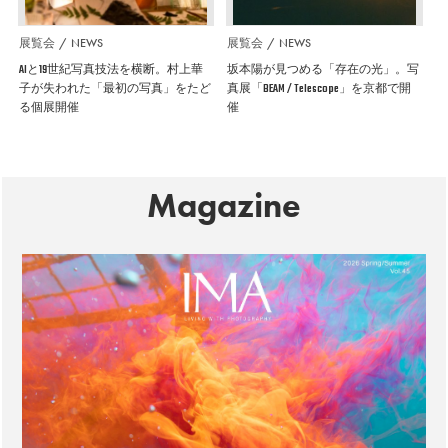
展覧会
NEWS
展覧会
NEWS
AIと19世紀写真技法を横断。村上華
坂本陽が見つめる「存在の光」。写
子が失われた「最初の写真」をたど
真展「BEAM / Telescope」を京都で開
る個展開催
催
Magazine