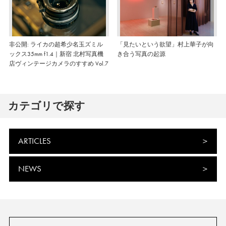
非公開: ライカの超希少名玉ズミル
「見たいという欲望」村上華子が向
ックス35mm f1.4｜新宿 北村写真機
き合う写真の起源
店ヴィンテージカメラのすすめ Vol.7
カテゴリで探す
ARTICLES
NEWS