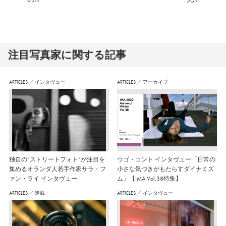
注⽬写真家に関する記事
ARTICLES
／
インタヴュー
ARTICLES
／
アーカイブ
独自の“ストリートフォト”が注目を
ウゴ・コント インタヴュー「日常の
集めるオランダ人若手作家サラ・フ
小さな気づきがもたらすダイナミズ
ァン・ライ インタヴュー
ム」【IMA Vol.38特集】
ARTICLES
／
連載
ARTICLES
／
インタヴュー