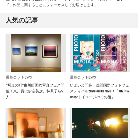
ド、作品に関することにフォーカスしてお届けします。
人気の記事
展覧会
NEWS
展覧会
NEWS
”写真の町”東川町国際写真フェス開
いよいよ開幕！浅間国際フォトフェ
催！東川賞は伊奈英次、林典子ら5
スティバル2026 PHOTO MIYOTA 「After the
人
Image｜イメージのその後」