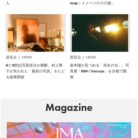
人
Image｜イメージのその後」
展覧会
NEWS
展覧会
NEWS
AIと19世紀写真技法を横断。村上華
坂本陽が見つめる「存在の光」。写
子が失われた「最初の写真」をたど
真展「BEAM / Telescope」を京都で開
る個展開催
催
Magazine