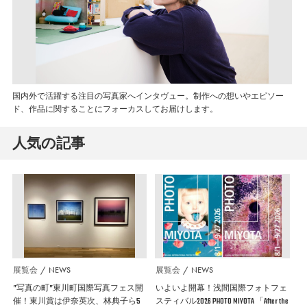
国内外で活躍する注目の写真家へインタヴュー。制作への想いやエピソー
ド、作品に関することにフォーカスしてお届けします。
人気の記事
展覧会
NEWS
展覧会
NEWS
”写真の町”東川町国際写真フェス開
いよいよ開幕！浅間国際フォトフェ
催！東川賞は伊奈英次、林典子ら5
スティバル2026 PHOTO MIYOTA 「After the