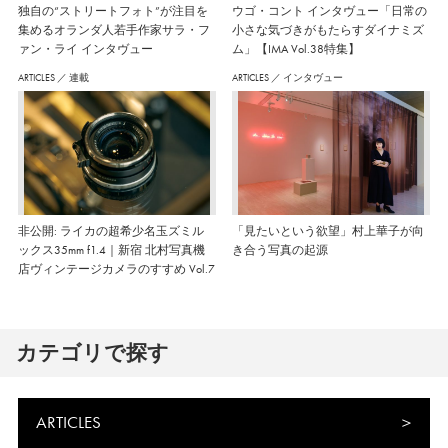
独自の“ストリートフォト”が注目を
ウゴ・コント インタヴュー「日常の
集めるオランダ人若手作家サラ・フ
小さな気づきがもたらすダイナミズ
ァン・ライ インタヴュー
ム」【IMA Vol.38特集】
ARTICLES
／
連載
ARTICLES
／
インタヴュー
非公開: ライカの超希少名玉ズミル
「見たいという欲望」村上華子が向
ックス35mm f1.4｜新宿 北村写真機
き合う写真の起源
店ヴィンテージカメラのすすめ Vol.7
カテゴリで探す
ARTICLES