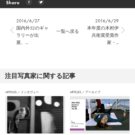
Share
2016/6/27
2016/6/29
国内外52のギャ
本年度の木村伊
一覧へ戻る
ラリーが出
兵衛賞受賞作
展、...
家・...
注⽬写真家に関する記事
ARTICLES
／
インタヴュー
ARTICLES
／
アーカイブ