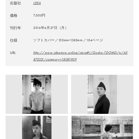
出版社
IDEA
価格
7,000円
刊行年
2016年6月27日（月）
仕様
ソフトカバー／210mm×280mm／104ページ
URL
http://www.ideanow.online/store#!/Gosha-TDOMD/p/65
873321/category=18081909