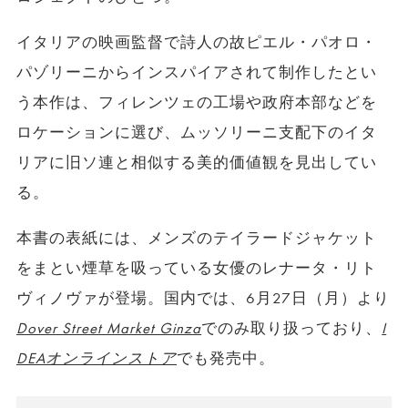
イタリアの映画監督で詩人の故ピエル・パオロ・
パゾリーニからインスパイアされて制作したとい
う本作は、フィレンツェの工場や政府本部などを
ロケーションに選び、ムッソリーニ支配下のイタ
リアに旧ソ連と相似する美的価値観を見出してい
る。
本書の表紙には、メンズのテイラードジャケット
をまとい煙草を吸っている女優のレナータ・リト
ヴィノヴァが登場。国内では、6月27日（月）より
Dover Street Market Ginza
でのみ取り扱っており、
I
DEAオンラインストア
でも発売中。