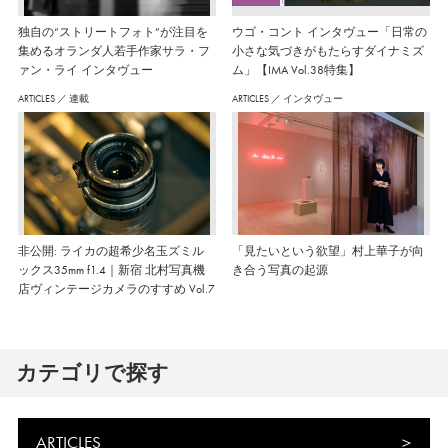
独自の“ストリートフォト”が注目を
ウゴ・コント インタヴュー「日常の
集めるオランダ人若手作家サラ・フ
小さな気づきがもたらすダイナミズ
ァン・ライ インタヴュー
ム」【IMA Vol.38特集】
ARTICLES
／
連載
ARTICLES
／
インタヴュー
非公開: ライカの超希少名玉ズミル
「見たいという欲望」村上華子が向
ックス35mm f1.4｜新宿 北村写真機
き合う写真の起源
店ヴィンテージカメラのすすめ Vol.7
カテゴリで探す
ARTICLES