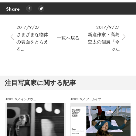
Share
2017/9/27
2017/9/27
さまざまな物体
新進作家・高島
一覧へ戻る
の表面をとらえ
空太の個展「今
る...
の...
注⽬写真家に関する記事
ARTICLES
／
インタヴュー
ARTICLES
／
アーカイブ