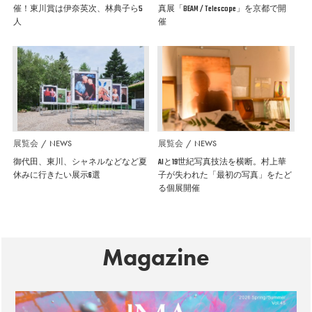
催！東川賞は伊奈英次、林典子ら5
真展「BEAM / Telescope」を京都で開
人
催
展覧会
NEWS
展覧会
NEWS
御代田、東川、シャネルなどなど夏
AIと19世紀写真技法を横断。村上華
休みに行きたい展示6選
子が失われた「最初の写真」をたど
る個展開催
Magazine