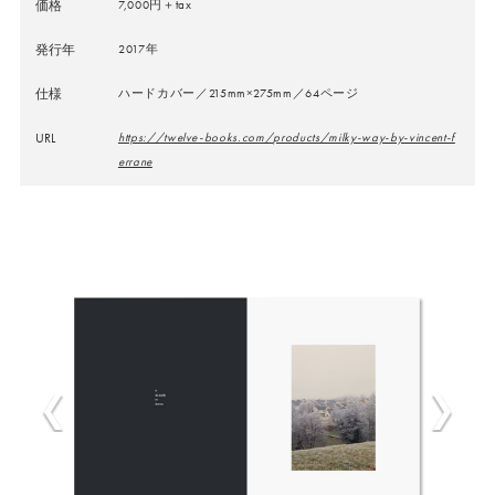
価格
7,000円＋tax
発行年
2017年
仕様
ハードカバー／215mm×275mm／64ページ
URL
https://twelve-books.com/products/milky-way-by-vincent-f
errane