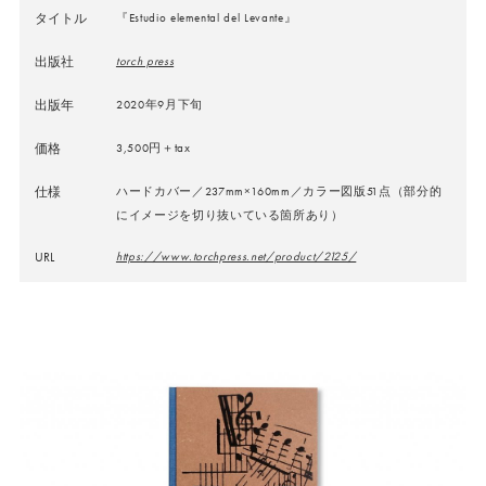
タイトル
『Estudio elemental del Levante』
出版社
torch press
出版年
2020年9月下旬
価格
3,500円＋tax
仕様
ハードカバー／237mm×160mm／カラー図版51点（部分的
にイメージを切り抜いている箇所あり）
URL
https://www.torchpress.net/product/2125/