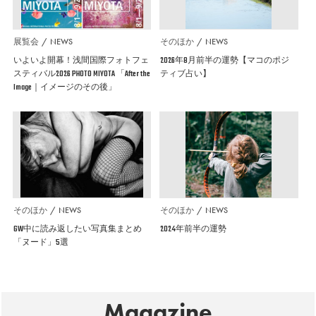
展覧会
NEWS
そのほか
NEWS
いよいよ開幕！浅間国際フォトフェ
2026年8月前半の運勢【マコのポジ
スティバル2026 PHOTO MIYOTA 「After the
ティブ占い】
Image｜イメージのその後」
そのほか
NEWS
そのほか
NEWS
GW中に読み返したい写真集まとめ
2024年前半の運勢
「ヌード」5選
Magazine