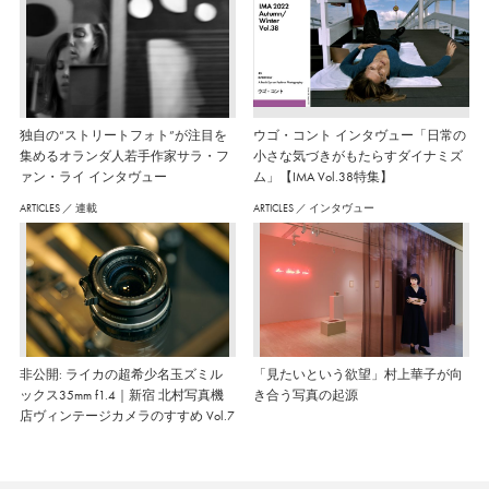
独自の“ストリートフォト”が注目を
ウゴ・コント インタヴュー「日常の
集めるオランダ人若手作家サラ・フ
小さな気づきがもたらすダイナミズ
ァン・ライ インタヴュー
ム」【IMA Vol.38特集】
ARTICLES
／
連載
ARTICLES
／
インタヴュー
非公開: ライカの超希少名玉ズミル
「見たいという欲望」村上華子が向
ックス35mm f1.4｜新宿 北村写真機
き合う写真の起源
店ヴィンテージカメラのすすめ Vol.7