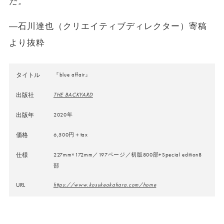
た。
―石川達也（クリエイティブディレクター）寄稿
より抜粋
タイトル
『blue affair』
出版社
THE BACKYARD
出版年
2020年
価格
6,500円＋tax
仕様
227mm×172mm／197ページ／初版800部+Special edition8
部
URL
https://www.kosukeokahara.com/home