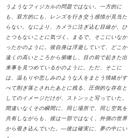
うようなフィジカルの問題ではない。一方的に
も、双方的にも、レンズを行き交う感情が見当た
らない。なにより、カメラに注ぎ込む目線が、ひ
とつもないことに気づく。まるで、そこにいなか
ったかのように。彼自身は浮遊していて、どこか
遠くの高いところから俯瞰し、目の前で起きた出
来事を見つめているかのように。ただ、そこに
は、温もりや悲しみのような人をまとう情緒がす
べて削ぎ落とされたあとに残る、圧倒的な存在と
してのイメージだけが、ストンッと写っていた。
間違いなくその瞬間に、同じ場所で、同じ空気を
共有しながらも、彼は一部ではなく、外側の世界
から覗き込んでいた。
―彼は確実に、夢の中にい