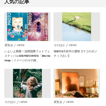
人気の記事
展覧会
NEWS
そのほか
NEWS
いよいよ開幕！浅間国際フォトフェ
2026年8月前半の運勢【マコのポジ
スティバル2026 PHOTO MIYOTA 「After the
ティブ占い】
Image｜イメージのその後」
そのほか
NEWS
展覧会
NEWS