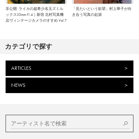
非公開: ライカの超希少名玉ズミル
「見たいという欲望」村上華子が向
ックス35mm f1.4｜新宿 北村写真機
き合う写真の起源
店ヴィンテージカメラのすすめ Vol.7
カテゴリで探す
ARTICLES
NEWS