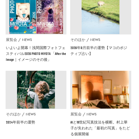
展覧会
NEWS
そのほか
NEWS
いよいよ開幕！浅間国際フォトフェ
2026年8月前半の運勢【マコのポジ
スティバル2026 PHOTO MIYOTA 「After the
ティブ占い】
Image｜イメージのその後」
そのほか
NEWS
展覧会
NEWS
2024年前半の運勢
AIと19世紀写真技法を横断。村上華
子が失われた「最初の写真」をたど
る個展開催