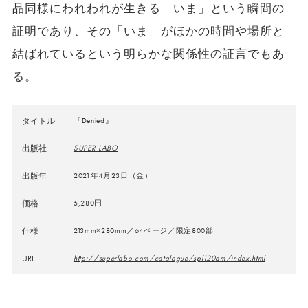
品同様にわれわれが生きる「いま」という瞬間の
証明であり、その「いま」がほかの時間や場所と
結ばれているという明らかな関係性の証言でもあ
る。
タイトル
『Denied』
出版社
SUPER LABO
出版年
2021年4月23日（金）
価格
5,280円
仕様
213mm×280mm／64ページ／限定800部
URL
http://superlabo.com/catalogue/spl120am/index.html