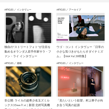
ARTICLES
／
インタヴュー
ARTICLES
／
アーカイブ
独自の“ストリートフォト”が注目を
ウゴ・コント インタヴュー「日常の
集めるオランダ人若手作家サラ・フ
小さな気づきがもたらすダイナミズ
ァン・ライ インタヴュー
ム」【IMA Vol.38特集】
ARTICLES
／
連載
ARTICLES
／
インタヴュー
非公開: ライカの超希少名玉ズミル
「見たいという欲望」村上華子が向
ックス35mm f1.4｜新宿 北村写真機
き合う写真の起源