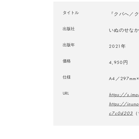
タイトル
『クバへ／
出版社
いぬのせな
出版年
2021年
価格
4,950円
仕様
A4／297mm
URL
https://s.im
https://inu
c7c0d203
（