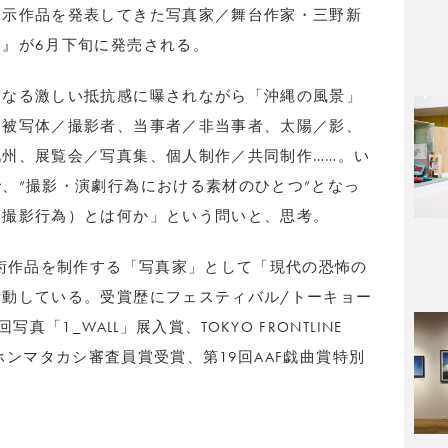
展示作品を発表してきた写真家／舞台作家・三野新
』が6月下旬に発売される。
内なる激しい抵抗感に曝されながら「沖縄の風景」
。被写体／撮影者、当事者／非当事者、太陽／影、
州、展覧会／写真集、個人制作／共同制作……。い
、“撮影・演劇行為における素材のひとつ”となっ
（撮影行為）とは何か」という問いと、思考。
芸術作品を制作する「写真家」として「現代の恐怖の
動している。受賞歴にフェスティバル/トーキョー
真「1_WALL」展入賞、TOKYO FRONTLINE
プリ＆ホンマタカシ審査員賞受賞、第19回AAF戯曲賞特別