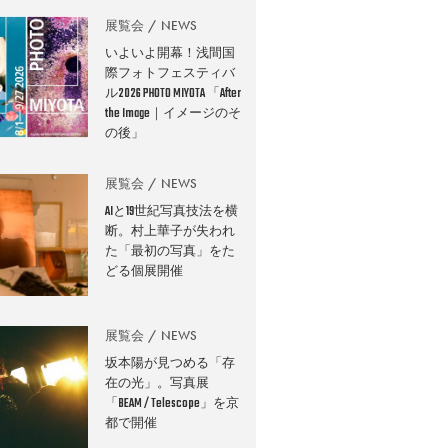
展覧会
NEWS
いよいよ開幕！浅間国
際フォトフェスティバ
ル2026 PHOTO MIYOTA 「After
the Image｜イメージのそ
の後」
展覧会
NEWS
AIと19世紀写真技法を横
断。村上華子が失われ
た「最初の写真」をた
どる個展開催
展覧会
NEWS
坂本陽が見つめる「存
在の光」。写真展
「BEAM / Telescope」を京
都で開催