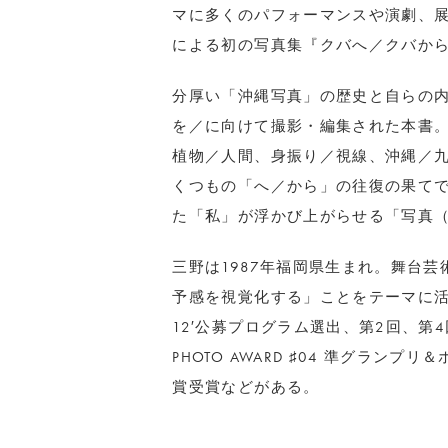
マに多くのパフォーマンスや演劇、
による初の写真集『クバへ／クバから
分厚い「沖縄写真」の歴史と自らの
を／に向けて撮影・編集された本書
植物／人間、身振り／視線、沖縄／九
くつもの「へ／から」の往復の果てで
た「私」が浮かび上がらせる「写真
三野は1987年福岡県生まれ。舞台
予感を視覚化する」ことをテーマに活
12′公募プログラム選出、第2回、第4回写
PHOTO AWARD ♯04 準グラン
賞受賞などがある。