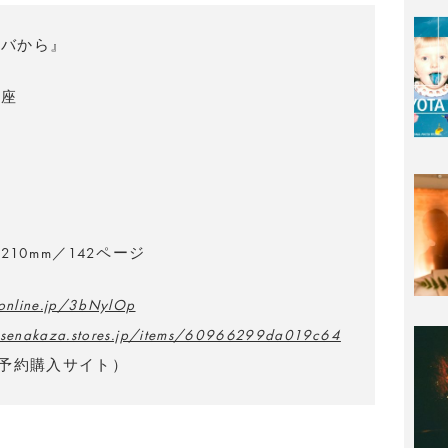
クバから』
か座
×210mm／142ページ
aonline.jp/3bNylOp
nosenakaza.stores.jp/items/60966299da019c64
予約購入サイト）