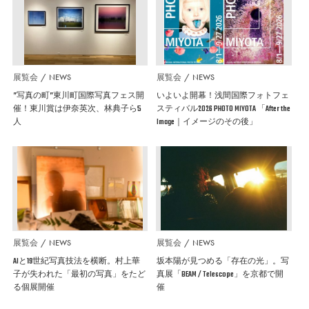
展覧会
NEWS
展覧会
NEWS
”写真の町”東川町国際写真フェス開
いよいよ開幕！浅間国際フォトフェ
催！東川賞は伊奈英次、林典子ら5
スティバル2026 PHOTO MIYOTA 「After the
人
Image｜イメージのその後」
展覧会
NEWS
展覧会
NEWS
AIと19世紀写真技法を横断。村上華
坂本陽が見つめる「存在の光」。写
子が失われた「最初の写真」をたど
真展「BEAM / Telescope」を京都で開
る個展開催
催