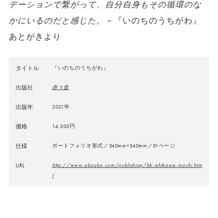
デーションで繋がって、自分自身もその循環のな
かにいるのだと感じた。
－『いのちのうちがわ』
あとがきより
タイトル
『いのちのうちがわ』
出版社
赤々舎
出版年
2021年
価格
14,300円
仕様
ポートフォリオ形式／340mm×340mm／51ページ
URL
http://www.akaaka.com/publishing/bk-ishikawa-inochi.htm
l