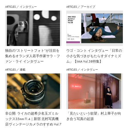
ARTICLES
／
インタヴュー
ARTICLES
／
アーカイブ
独自の“ストリートフォト”が注目を
ウゴ・コント インタヴュー「日常の
集めるオランダ人若手作家サラ・フ
小さな気づきがもたらすダイナミズ
ァン・ライ インタヴュー
ム」【IMA Vol.38特集】
ARTICLES
／
連載
ARTICLES
／
インタヴュー
非公開: ライカの超希少名玉ズミル
「見たいという欲望」村上華子が向
ックス35mm f1.4｜新宿 北村写真機
き合う写真の起源
店ヴィンテージカメラのすすめ Vol.7