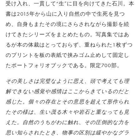
受け入れ、一貫して“生”に目を向けてきた石川。本
書は2015年から山に入り自然の中で生死を見つ
め、自身もまたその境にさらされながら撮影を続
けてきたシリーズをまとめたもの。写真集ではあ
るが本の体裁はとっておらず、重ねられた1枚ずつ
のプリントを板の表紙で挟みゴム止めして固定し
たポートフォリオブックである。限定700部。
その美しさは完璧なように思え、頭で考えても理
解できない感覚や感情はここからきているのだと
感じた。個々の存在とその意思を超えて形作られ
たその様は、生い茂る木々や岩石と重なっても見
えた。
自然のうちがわに触れ、その圧倒的な力を
思い知らされたとき、物事の区別は緩やかなグラ