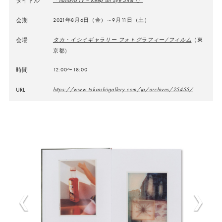
タイトル
「hanayo IV – Keep an Eye Shut I」
会期
2021年8月6日（金）～9月11日（土）
会場
タカ・イシイギャラリー フォトグラフィー/フィルム
（東
京都）
時間
12:00〜18:00
URL
https://www.takaishiigallery.com/jp/archives/25455/