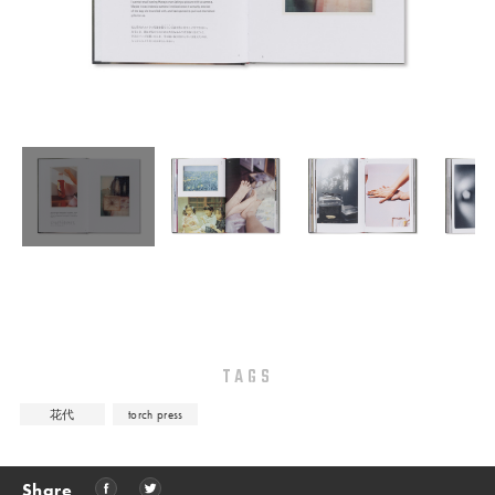
TAGS
花代
torch press
Share