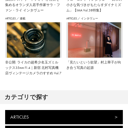
集めるオランダ人若手作家サラ・フ
小さな気づきがもたらすダイナミズ
ァン・ライ インタヴュー
ム」【IMA Vol.38特集】
ARTICLES
／
連載
ARTICLES
／
インタヴュー
非公開: ライカの超希少名玉ズミル
「見たいという欲望」村上華子が向
ックス35mm f1.4｜新宿 北村写真機
き合う写真の起源
店ヴィンテージカメラのすすめ Vol.7
カテゴリで探す
ARTICLES