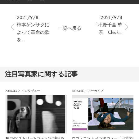
2021/9/8
2021/9/8
柿本ケンサクに
「叶野千晶 壁
一覧へ戻る
よって⾰命の歌
景 Chiaki...
を...
注⽬写真家に関する記事
ARTICLES
／
インタヴュー
ARTICLES
／
アーカイブ
独自の“ストリートフォト”が注目を
ウゴ・コント インタヴュー「日常の