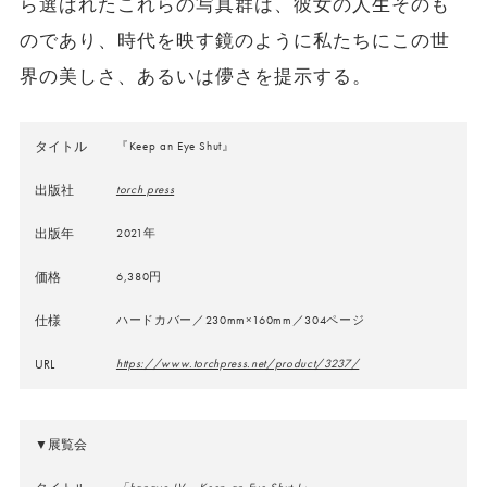
ら選ばれたこれらの写真群は、彼女の人生そのも
のであり、時代を映す鏡のように私たちにこの世
界の美しさ、あるいは儚さを提示する。
タイトル
『Keep an Eye Shut』
出版社
torch press
出版年
2021年
価格
6,380円
仕様
ハードカバー／230mm×160mm／304ページ
URL
https://www.torchpress.net/product/3237/
▼展覧会