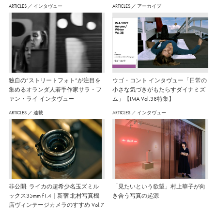
ARTICLES
／
インタヴュー
ARTICLES
／
アーカイブ
独自の“ストリートフォト”が注目を
ウゴ・コント インタヴュー「日常の
集めるオランダ人若手作家サラ・フ
小さな気づきがもたらすダイナミズ
ァン・ライ インタヴュー
ム」【IMA Vol.38特集】
ARTICLES
／
連載
ARTICLES
／
インタヴュー
非公開: ライカの超希少名玉ズミル
「見たいという欲望」村上華子が向
ックス35mm f1.4｜新宿 北村写真機
き合う写真の起源
店ヴィンテージカメラのすすめ Vol.7