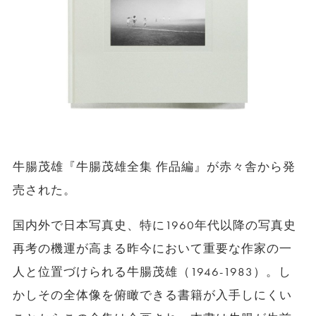
牛腸茂雄『牛腸茂雄全集 作品編』が赤々舎から発
売された。
国内外で日本写真史、特に1960年代以降の写真史
再考の機運が高まる昨今において重要な作家の一
人と位置づけられる牛腸茂雄（1946-1983）。し
かしその全体像を俯瞰できる書籍が入手しにくい