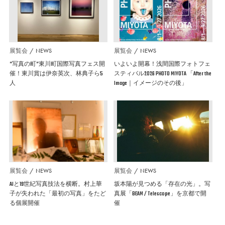
展覧会
NEWS
展覧会
NEWS
”写真の町”東川町国際写真フェス開
いよいよ開幕！浅間国際フォトフェ
催！東川賞は伊奈英次、林典子ら5
スティバル2026 PHOTO MIYOTA 「After the
人
Image｜イメージのその後」
展覧会
NEWS
展覧会
NEWS
AIと19世紀写真技法を横断。村上華
坂本陽が見つめる「存在の光」。写
子が失われた「最初の写真」をたど
真展「BEAM / Telescope」を京都で開
る個展開催
催