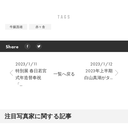
TAGS
牛腸茂雄
赤々舎
Share
2023/1/11
2023/1/12
特別展 春日若宮
2023年上半期
一覧へ戻る
式年造替奉祝
白山真湖がタ...
「...
注⽬写真家に関する記事