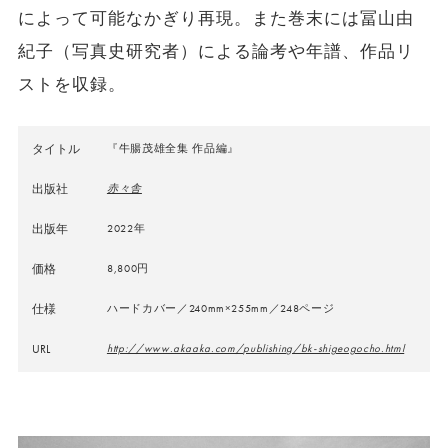
によって可能なかぎり再現。また巻末には冨山由
紀子（写真史研究者）による論考や年譜、作品リ
ストを収録。
タイトル
『牛腸茂雄全集 作品編』
出版社
赤々舎
出版年
2022年
価格
8,800円
仕様
ハードカバー／240mm×255mm／248ページ
URL
http://www.akaaka.com/publishing/bk-shigeogocho.html