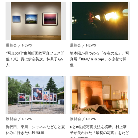
展覧会
NEWS
展覧会
NEWS
”写真の町”東川町国際写真フェス開
坂本陽が見つめる「存在の光」。写
催！東川賞は伊奈英次、林典子ら5
真展「BEAM / Telescope」を京都で開
人
催
展覧会
NEWS
展覧会
NEWS
御代田、東川、シャネルなどなど夏
AIと19世紀写真技法を横断。村上華
休みに行きたい展示6選
子が失われた「最初の写真」をたど