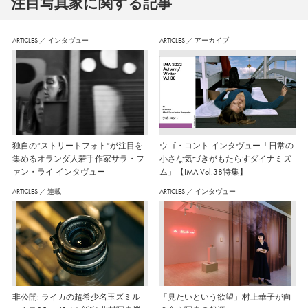
注⽬写真家に関する記事
ARTICLES
／
インタヴュー
ARTICLES
／
アーカイブ
独自の“ストリートフォト”が注目を
ウゴ・コント インタヴュー「日常の
集めるオランダ人若手作家サラ・フ
小さな気づきがもたらすダイナミズ
ァン・ライ インタヴュー
ム」【IMA Vol.38特集】
ARTICLES
／
連載
ARTICLES
／
インタヴュー
非公開: ライカの超希少名玉ズミル
「見たいという欲望」村上華子が向