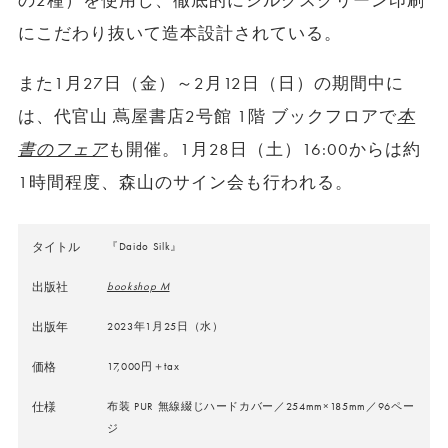
の2種）を使用し、徹底的にシルクスクリーン印刷
にこだわり抜いて造本設計されている。
また1月27日（金）～2月12日（日）の期間中に
は、代官山 蔦屋書店2号館 1階 ブックフロアで
本
書のフェア
も開催。1月28日（土）16:00からは約
1時間程度、森山のサイン会も行われる。
タイトル
『Daido Silk』
出版社
bookshop M
出版年
2023年1月25日（水）
価格
17,000円＋tax
仕様
布装 PUR 無線綴じハードカバー／254mm×185mm／96ペー
ジ