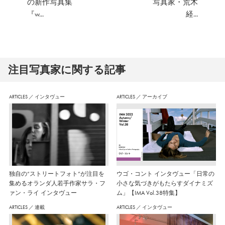
の新作写真集
写真家・荒木
『w...
経...
注⽬写真家に関する記事
ARTICLES
／
インタヴュー
ARTICLES
／
アーカイブ
独自の“ストリートフォト”が注目を
ウゴ・コント インタヴュー「日常の
集めるオランダ人若手作家サラ・フ
小さな気づきがもたらすダイナミズ
ァン・ライ インタヴュー
ム」【IMA Vol.38特集】
ARTICLES
／
連載
ARTICLES
／
インタヴュー