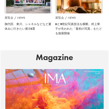
展覧会
NEWS
展覧会
NEWS
御代田、東川、シャネルなどなど夏
AIと19世紀写真技法を横断。村上華
休みに行きたい展示6選
子が失われた「最初の写真」をたど
る個展開催
Magazine