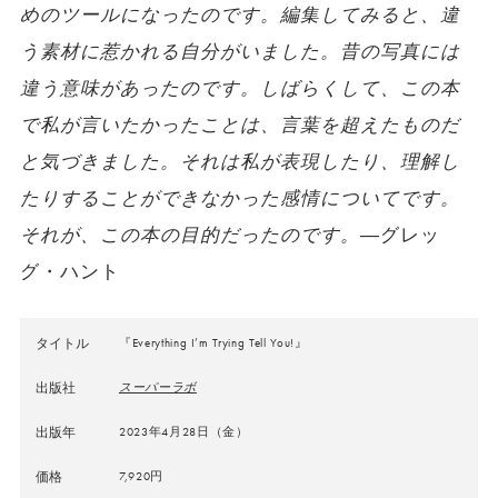
めのツールになったのです。編集してみると、違
う素材に惹かれる自分がいました。昔の写真には
違う意味があったのです。しばらくして、この本
で私が言いたかったことは、言葉を超えたものだ
と気づきました。それは私が表現したり、理解し
たりすることができなかった感情についてです。
それが、この本の目的だったのです。
―グレッ
グ・ハント
タイトル
『Everything I’m Trying Tell You!』
出版社
スーパーラボ
出版年
2023年4月28日（金）
価格
7,920円