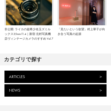
非公開: ライカの超希少名玉ズミル
「見たいという欲望」村上華子が向
ックス35mm f1.4｜新宿 北村写真機
き合う写真の起源
店ヴィンテージカメラのすすめ Vol.7
カテゴリで探す
ARTICLES
NEWS