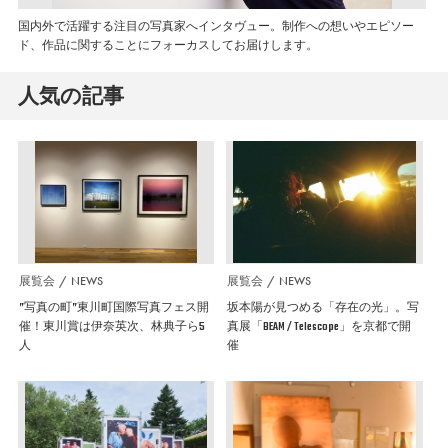
国内外で活躍する注目の写真家へインタヴュー。制作への想いやエピソー
ド、作品に関することにフォーカスしてお届けします。
人気の記事
展覧会
NEWS
展覧会
NEWS
”写真の町”東川町国際写真フェス開
坂本陽が見つめる「存在の光」。写
催！東川賞は伊奈英次、林典子ら5
真展「BEAM / Telescope」を京都で開
人
催