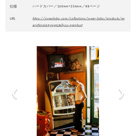
仕様
ハードカバー／260mm×236mm／88ページ
URL
https://superlabo.com/collections/super-labo/products/ev
erythingimtryingtotellyou-greghunt