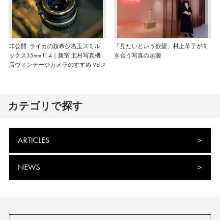
非公開: ライカの超希少名玉ズミル
「見たいという欲望」村上華子が向
ックス35mm f1.4｜新宿 北村写真機
き合う写真の起源
店ヴィンテージカメラのすすめ Vol.7
カテゴリで探す
ARTICLES
NEWS