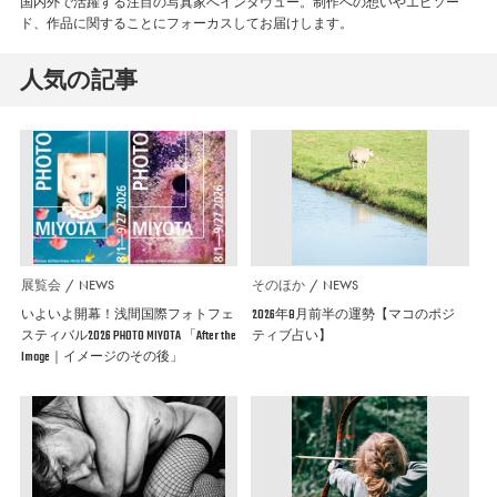
国内外で活躍する注目の写真家へインタヴュー。制作への想いやエピソー
ド、作品に関することにフォーカスしてお届けします。
人気の記事
展覧会
NEWS
そのほか
NEWS
いよいよ開幕！浅間国際フォトフェ
2026年8月前半の運勢【マコのポジ
スティバル2026 PHOTO MIYOTA 「After the
ティブ占い】
Image｜イメージのその後」