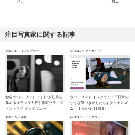
ィ...
真...
注⽬写真家に関する記事
ARTICLES
／
インタヴュー
ARTICLES
／
アーカイブ
独自の“ストリートフォト”が注目を
ウゴ・コント インタヴュー「日常の
集めるオランダ人若手作家サラ・フ
小さな気づきがもたらすダイナミズ
ァン・ライ インタヴュー
ム」【IMA Vol.38特集】
ARTICLES
／
連載
ARTICLES
／
インタヴュー