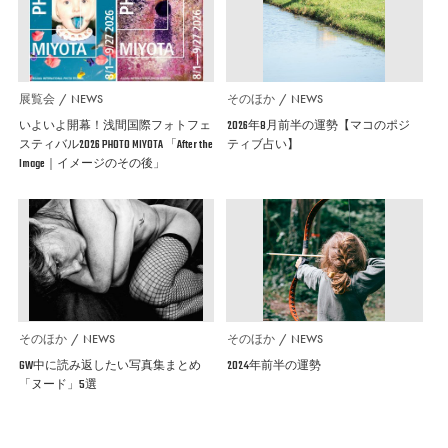
展覧会
NEWS
そのほか
NEWS
いよいよ開幕！浅間国際フォトフェ
2026年8月前半の運勢【マコのポジ
スティバル2026 PHOTO MIYOTA 「After the
ティブ占い】
Image｜イメージのその後」
そのほか
NEWS
そのほか
NEWS
GW中に読み返したい写真集まとめ
2024年前半の運勢
「ヌード」5選