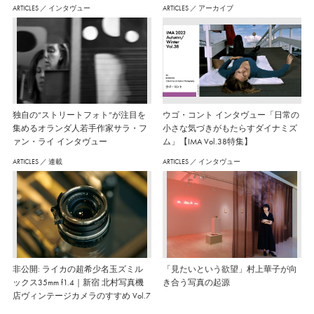
ARTICLES
／
インタヴュー
ARTICLES
／
アーカイブ
独自の“ストリートフォト”が注目を
ウゴ・コント インタヴュー「日常の
集めるオランダ人若手作家サラ・フ
小さな気づきがもたらすダイナミズ
ァン・ライ インタヴュー
ム」【IMA Vol.38特集】
ARTICLES
／
連載
ARTICLES
／
インタヴュー
非公開: ライカの超希少名玉ズミル
「見たいという欲望」村上華子が向
ックス35mm f1.4｜新宿 北村写真機
き合う写真の起源
店ヴィンテージカメラのすすめ Vol.7