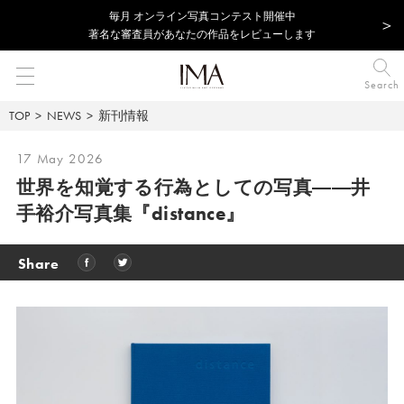
毎⽉ オンライン写真コンテスト開催中
著名な審査員があなたの作品をレビューします
Search
TOP
NEWS
新刊情報
17 May 2026
世界を知覚する行為としての写真――井
手裕介写真集『distance』
Share