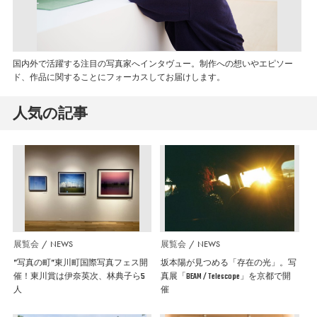
国内外で活躍する注目の写真家へインタヴュー。制作への想いやエピソー
ド、作品に関することにフォーカスしてお届けします。
人気の記事
展覧会
NEWS
展覧会
NEWS
”写真の町”東川町国際写真フェス開
坂本陽が見つめる「存在の光」。写
催！東川賞は伊奈英次、林典子ら5
真展「BEAM / Telescope」を京都で開
人
催