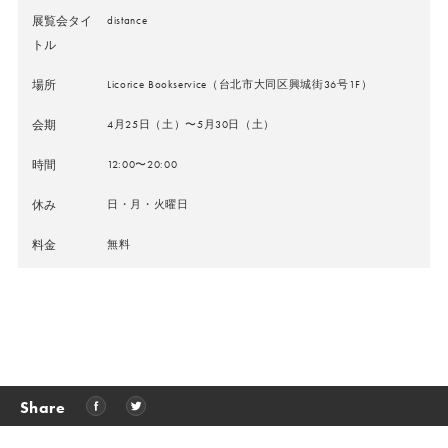
展覧会タイ
distance
トル
場所
Licorice Bookservice（台北市大同区興城街36号1F）
会期
4⽉25⽇（⼟）〜5⽉30⽇（⼟）
時間
12:00〜20:00
休み
⽇・⽉・火曜日
料金
無料
Share