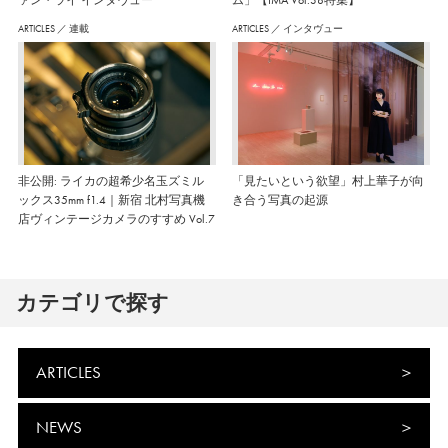
ARTICLES
／
連載
ARTICLES
／
インタヴュー
非公開: ライカの超希少名玉ズミル
「見たいという欲望」村上華子が向
ックス35mm f1.4｜新宿 北村写真機
き合う写真の起源
店ヴィンテージカメラのすすめ Vol.7
カテゴリで探す
ARTICLES
NEWS