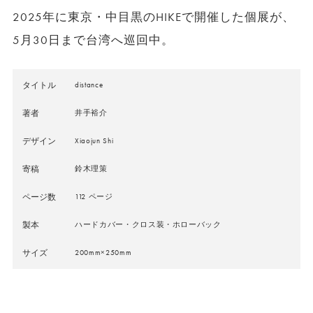
2025年に東京・中目黒のHIKEで開催した個展が、
5月30日まで台湾へ巡回中。
タイトル
distance
著者
井手裕介
デザイン
Xiaojun Shi
寄稿
鈴木理策
ページ数
112 ページ
製本
ハードカバー・クロス装・ホローバック
サイズ
200mm×250mm