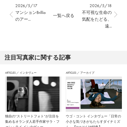
2026/5/17
2026/5/18
マンションBrillia
不可視な生命の
一覧へ戻る
のアー...
気配をたどる、
遠...
注⽬写真家に関する記事
ARTICLES
／
インタヴュー
ARTICLES
／
アーカイブ
独自の“ストリートフォト”が注目を
ウゴ・コント インタヴュー「日常の
集めるオランダ人若手作家サラ・フ
小さな気づきがもたらすダイナミズ
ァン・ライ インタヴュー
ム」【IMA Vol.38特集】