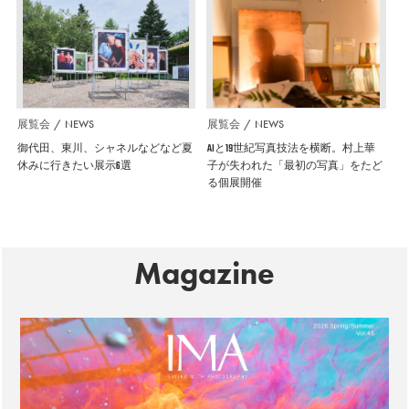
展覧会
NEWS
展覧会
NEWS
御代田、東川、シャネルなどなど夏
AIと19世紀写真技法を横断。村上華
休みに行きたい展示6選
子が失われた「最初の写真」をたど
る個展開催
Magazine