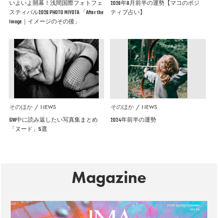
いよいよ開幕！浅間国際フォトフェ
2026年8月前半の運勢【マコのポジ
スティバル2026 PHOTO MIYOTA 「After the
ティブ占い】
Image｜イメージのその後」
そのほか
NEWS
そのほか
NEWS
GW中に読み返したい写真集まとめ
2024年前半の運勢
「ヌード」5選
Magazine