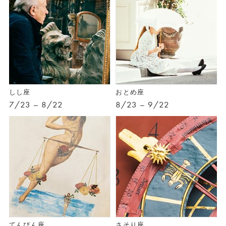
しし座
おとめ座
7/23 – 8/22
8/23 – 9/22
てんびん座
さそり座